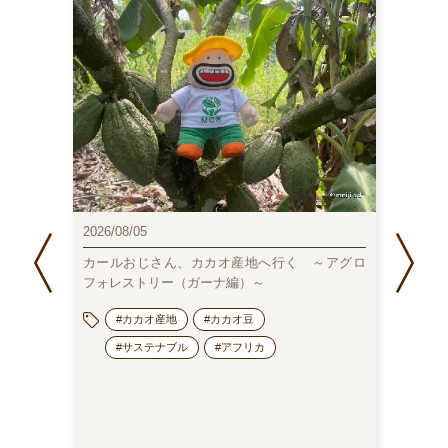
2025/0
2026/08/05
日本の
ョコレー
は？
カールおじさん、カカオ産地へ行く ～アグロ
フォレストリー（ガーナ編）～
#カカオ産地
#カカオ豆
#サステナブル
#アフリカ