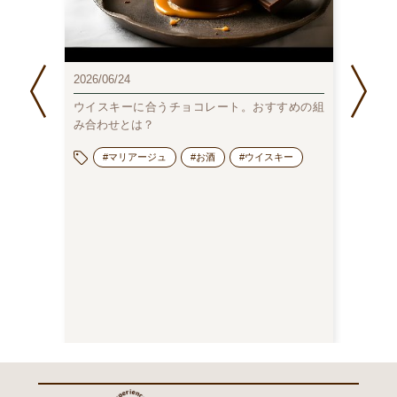
2025/1
2026/06/24
のむチ
人分）
ウイスキーに合うチョコレート。おすすめの組
み合わせとは？
#マリアージュ
#お酒
#ウイスキー