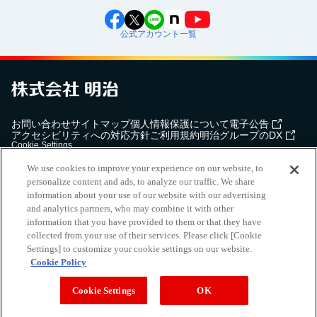
公式アカウント一覧
お問い合わせ
サイトマップ
個人情報保護について
電子公告
アクセシビリティへの対応方針
ご利用規約
明治グループのDX
Cookie Settings
We use cookies to improve your experience on our website, to
personalize content and ads, to analyze our traffic. We share
information about your use of our website with our advertising
and analytics partners, who may combine it with other
（
｜
）
明治ホールディングス株式会社
EN
簡体
information that you have provided to them or that they have
Meiji Seika ファルマ株式会社
collected from your use of their services. Please click [Cookie
Settings] to customize your cookie settings on our website.
Cookie Policy
Copyright Meiji Co., Ltd. All Rights Reserved.
Cookie Settings
OK