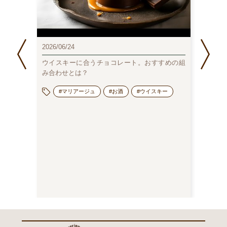
2025/1
2026/06/24
のむチ
人分）
ウイスキーに合うチョコレート。おすすめの組
み合わせとは？
#マリアージュ
#お酒
#ウイスキー