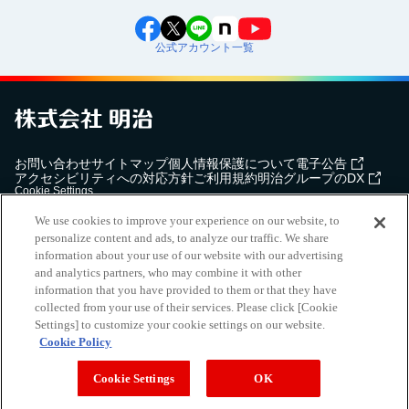
公式アカウント一覧
お問い合わせ
サイトマップ
個人情報保護について
電子公告
アクセシビリティへの対応方針
ご利用規約
明治グループのDX
Cookie Settings
We use cookies to improve your experience on our website, to
personalize content and ads, to analyze our traffic. We share
information about your use of our website with our advertising
and analytics partners, who may combine it with other
（
｜
）
明治ホールディングス株式会社
EN
簡体
information that you have provided to them or that they have
Meiji Seika ファルマ株式会社
collected from your use of their services. Please click [Cookie
Settings] to customize your cookie settings on our website.
Copyright Meiji Co., Ltd. All Rights Reserved.
Cookie Policy
Cookie Settings
OK