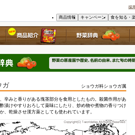
採
商品情報
キャンペーン
食を知る・
ウガ
ショウガ科ショウガ属
、辛みと香りがある塊茎部分を食用としたもの。殺菌作用があ
酢漬けやすりおろして薬味にしたり、炒め物や煮物の香りつけ
か、乾燥させ漢方薬としても使われています。