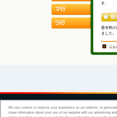
す。
香辛料の
ました。
ジャ
お問い
We use cookies to improve your experience on our website, to personali
share information about your use of our website with our advertising an
Copyright Meiji Co., Ltd. All Rights Reserved.