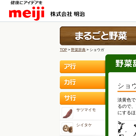
TOP
>
野菜辞典
> ショウガ
ショ
淡黄色で
るので、
サツマイモ
にするほ
シイタケ