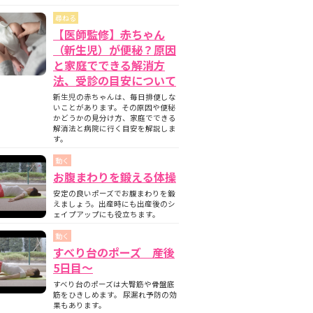
尋ねる
【医師監修】赤ちゃん
（新生児）が便秘？原因
と家庭でできる解消方
法、受診の目安について
新生児の赤ちゃんは、毎日排便しな
いことがあります。その原因や便秘
かどうかの見分け方、家庭でできる
解消法と病院に行く目安を解説しま
す。
動く
お腹まわりを鍛える体操
安定の良いポーズでお腹まわりを鍛
えましょう。出産時にも出産後のシ
ェイプアップにも役立ちます。
動く
すべり台のポーズ 産後
5日目〜
すべり台のポーズは大臀筋や骨盤底
筋をひきしめます。 尿漏れ予防の効
果もあります。