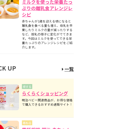
ミルクを使った栄養たっ
ぷりの離乳食アレンジレ
シピ
赤ちゃんが1歳を迎える頃になると
離乳食を食べる量も増え、母乳を卒
業したりミルクの量が減ったりする
など、授乳の様子に変化がでてきま
す。今回はミルクを使ってできる栄
養たっぷりのアレンジレシピをご紹
介します。
CK UP
一覧
得する
らくらくショッピング
明治ベビー関連商品が、お得な価格
で購入できるおすすめ通販サイト！
尋ねる