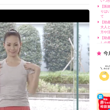
いつ
【医
りは
て
【助
大人
方や
【助
しの
【医
今
げ方
【看
要？
【医
線を
【医
因と
いて
【助
別・
【助