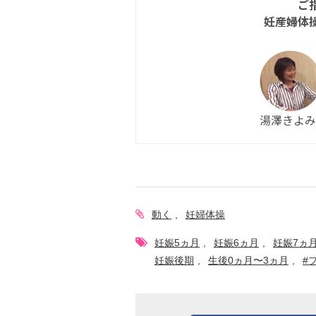
ご
妊産婦体
湯澤きよみ
動く
妊婦体操
妊娠5ヵ月
妊娠6ヵ月
妊娠7ヵ
妊娠後期
生後0ヵ月〜3ヵ月
#