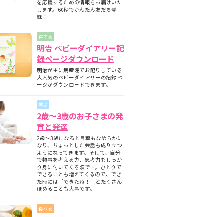
を応援するための情報をお届けいた
します。60秒でかんたん友だち登
録！
得する
明治 ベビーダイアリー記
録ページダウンロード
明治が主に病産院でお配りしている
大人気のベビーダイアリーの記録ペ
ージがダウンロードできます。
学ぶ
2歳～3歳のお子さまの発
育と発達
2歳～3歳になると言葉もなめらかに
なり、ちょっとした会話も成り立つ
ようになってきます。そして、自分
で物事を考える力、思考力もしっか
り身に付いてくる頃です。ひとりで
できることも増えてくるので、でき
た時には「できたね！」とたくさん
ほめることも大事です。
食べる