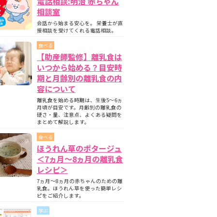
電話相談:明治 赤ちゃん
相談室
会話から始まる安心を。 栄養士が直
接相談を受けてくれる電話相談。
食べる
【助産師監修】離乳食は
いつから始める？目安時
期と月齢別の離乳食の内
容について
離乳食を始める時期は、生後5〜6ヵ
月頃が目安です。月齢別の離乳食の
硬さ・量、注意点、よくある疑問を
まとめて解説します。
食べる
ほうれん草のポタージュ
＜7ヵ月〜8ヵ月の離乳食
レシピ＞
7ヵ月～8ヵ月の赤ちゃんのための離
乳食。ほうれん草を使った簡単レシ
ピをご紹介します。
学ぶ