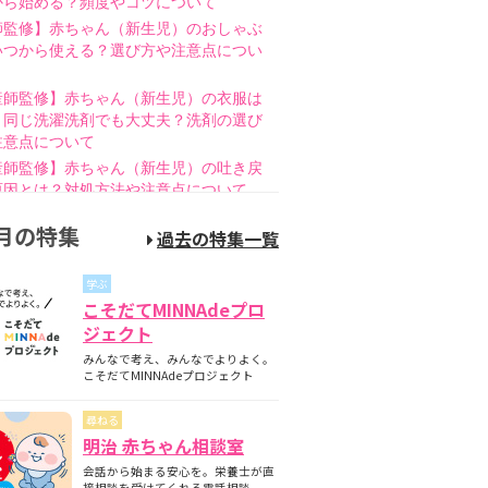
から始める？頻度やコツについて
師監修】赤ちゃん（新生児）のおしゃぶ
いつから使える？選び方や注意点につい
産師監修】赤ちゃん（新生児）の衣服は
と同じ洗濯洗剤でも大丈夫？洗剤の選び
注意点について
産師監修】赤ちゃん（新生児）の吐き戻
原因とは？対処方法や注意点について
師監修】赤ちゃん（新生児）の母乳のあ
月の特集
過去の特集一覧
とは？授乳方法やポイントについて
護師監修】哺乳瓶の消毒はいつまで必
学ぶ
煮沸・電子レンジの違いも紹介
こそだてMINNAdeプロ
師監修】新生児の成長曲線とは？成長曲
ジェクト
下回るときの対策について
みんなで考え、みんなでよりよく。
師監修】赤ちゃん（新生児）が便秘？原
こそだてMINNAdeプロジェクト
家庭でできる解消方法、受診の目安につ
尋ねる
産師監修】離乳食の進め方とは？月齢
明治 赤ちゃん相談室
隔週のスケジュールやNG食材について
会話から始まる安心を。栄養士が直
産師監修】離乳食はいつから始める？目
接相談を受けてくれる電話相談