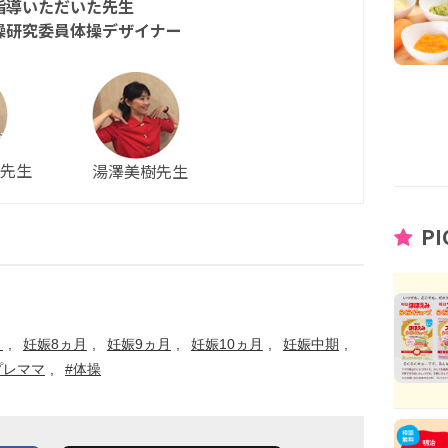
指導いただいた先生
操研究委員体操デザイナー
先生
湯澤美樹先生
PI
月
妊娠8ヵ月
妊娠9ヵ月
妊娠10ヵ月
妊娠中期
プレママ
#体操