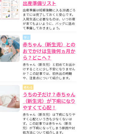
出産準備リスト
出産準備は妊娠後期に入る28週ごろ
までには完了しておくと安心です。
入院生活に必要なものは、いつお産
が来てもよいように、バッグに詰め
て準備しておきましょう。
学ぶ
赤ちゃん（新生児）との
おでかけは生後何ヵ月か
ら？どこへ？
赤ちゃん（新生児）と初めてお出か
けすることに少し不安になりません
か？この記事では、初外出の時期
や、注意点について紹介します。
尋ねる
うちの子だけ？赤ちゃん
（新生児）が下痢になり
やすくて心配！
赤ちゃん（新生児）は下痢になりや
すく心配という方も少なくないは
ず。この記事では赤ちゃん（新生
児）が下痢になってしまう原因や対
処方法について紹介します。