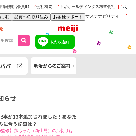
用情報
明治会員ID
会社概要
明治ホールディングス株式会社
サステナビリティ
楽しむ
品質への取り組み
お客様サポート
友だち追加
パパ
明治からのご案内
知らせ
記事が13本追加されました！あなた
みに合う記事は？
師監修】赤ちゃん（新生児）の爪切りは