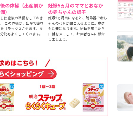
直後の体操（出産前か
妊娠5ヵ月のママとおなか
準備）
の赤ちゃんの様子
から出産後の準備をしておき
妊娠5ヵ月目になると、聴診器で赤ち
。 この体操は、出産で疲れ
ゃんの心音が聞こえるように。動き
だをリラックスさせます。ま
も活発になります。胎動を感じたら
の分泌もよくしてくれます。
日付をメモして、お医者さんに報告
しましょう。