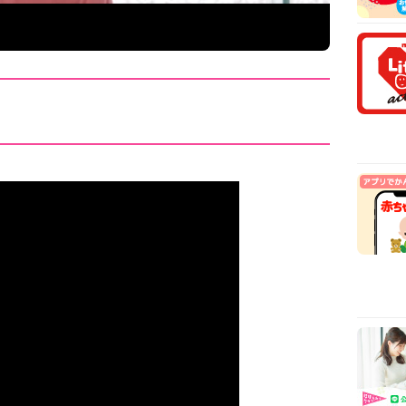
安時
【医
乳や
【看
から
【看
まで