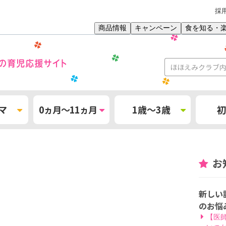
採
商品情報
キャンペーン
食を知る・
マ
0ヵ月～11ヵ月
1歳～3歳
初
お
新しい
のお悩
【医