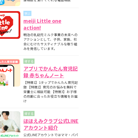
期と月齢別の離乳食の内容について
師監修】フォローアップミルクとは？母
学ぶ
ミルクとの違いについて
meiji Little one
護師監修】フォローアップミルクはいつ
action!
始める？切り替えの目安と必要性を解説
明治の乳幼児ミルク事業の未来への
護師監修】フォローアップミルクはいつ
アクションとして、子供、家族、社
飲ませる？タイミングの目安と注意点
会にむけたサスティナブルな取り組
みを発信しています。
得する
アプリでかんたん育児記
録 赤ちゃんノート
【特徴1】1タップでかんたん育児記
録 【特徴2】育児のお悩みを無料で
栄養士に相談可能 【特徴3】お子様
の月齢に合ったお役立ち情報をお届
け
得する
ほほえみクラブ公式LINE
アカウント紹介
公式LINEアカウントではママ・パパ