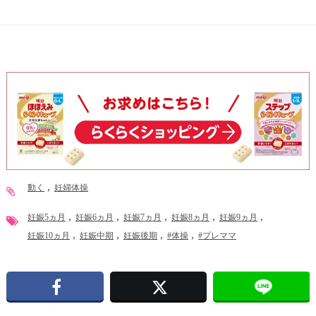
動く
妊婦体操
妊娠5ヵ月
妊娠6ヵ月
妊娠7ヵ月
妊娠8ヵ月
妊娠9ヵ月
妊娠10ヵ月
妊娠中期
妊娠後期
#体操
#プレママ
Facebook
X