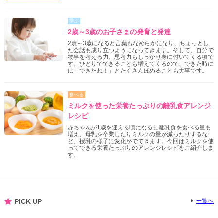
学ぶ
2歳～3歳のお子さまの発育と発達
2歳～3歳になると言葉もなめらかになり、ちょっとし
た会話も成り立つようになってきます。そして、自分で
物事を考える力、思考力もしっかり身に付いてくる頃で
す。ひとりでできることも増えてくるので、できた時に
は「できたね！」とたくさんほめることも大事です。
食べる
ミルクを使った栄養たっぷりの離乳食アレンジ
レシピ
赤ちゃんが1歳を迎える頃になると離乳食を食べる量も
増え、母乳を卒業したりミルクの量が減ったりするな
ど、授乳の様子に変化がでてきます。今回はミルクを使
ってできる栄養たっぷりのアレンジレシピをご紹介しま
す。
PICK UP
一覧へ