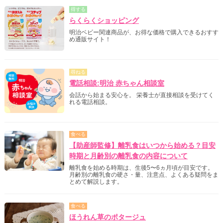
得する
らくらくショッピング
明治ベビー関連商品が、お得な価格で購入できるおすす
め通販サイト！
尋ねる
電話相談:明治 赤ちゃん相談室
会話から始まる安心を。 栄養士が直接相談を受けてく
れる電話相談。
食べる
【助産師監修】離乳食はいつから始める？目安
時期と月齢別の離乳食の内容について
離乳食を始める時期は、生後5〜6ヵ月頃が目安です。
月齢別の離乳食の硬さ・量、注意点、よくある疑問をま
とめて解説します。
食べる
ほうれん草のポタージュ