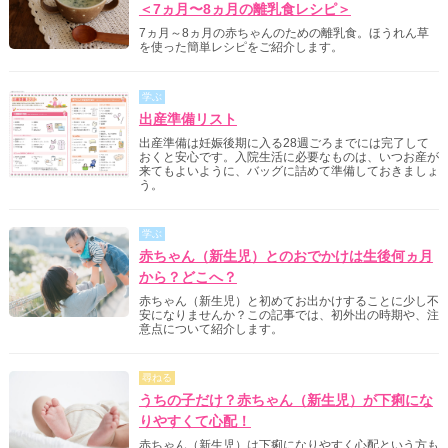
＜7ヵ月〜8ヵ月の離乳食レシピ＞
7ヵ月～8ヵ月の赤ちゃんのための離乳食。ほうれん草
を使った簡単レシピをご紹介します。
学ぶ
出産準備リスト
出産準備は妊娠後期に入る28週ごろまでには完了して
おくと安心です。入院生活に必要なものは、いつお産が
来てもよいように、バッグに詰めて準備しておきましょ
う。
学ぶ
赤ちゃん（新生児）とのおでかけは生後何ヵ月
から？どこへ？
赤ちゃん（新生児）と初めてお出かけすることに少し不
安になりませんか？この記事では、初外出の時期や、注
意点について紹介します。
尋ねる
うちの子だけ？赤ちゃん（新生児）が下痢にな
りやすくて心配！
赤ちゃん（新生児）は下痢になりやすく心配という方も