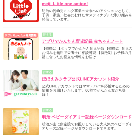
meiji Little one action!
明治の乳幼児ミルク事業の未来へのアクションとして、
子供、家族、社会にむけたサスティナブルな取り組みを
発信しています。
得する
アプリでかんたん育児記録 赤ちゃんノート
【特徴1】1タップでかんたん育児記録 【特徴2】育児の
お悩みを無料で栄養士に相談可能 【特徴3】お子様の月
齢に合ったお役立ち情報をお届け
得する
ほほえみクラブ公式LINEアカウント紹介
公式LINEアカウントではママ・パパを応援するための
情報をお届けいたします。60秒でかんたん友だち登
録！
得する
明治 ベビーダイアリー記録ページダウンロード
明治が主に病産院でお配りしている大人気のベビーダイ
アリーの記録ページがダウンロードできます。