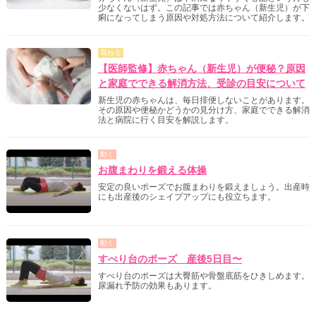
少なくないはず。この記事では赤ちゃん（新生児）が下
痢になってしまう原因や対処方法について紹介します。
尋ねる
【医師監修】赤ちゃん（新生児）が便秘？原因
と家庭でできる解消方法、受診の目安について
新生児の赤ちゃんは、毎日排便しないことがあります。
その原因や便秘かどうかの見分け方、家庭でできる解消
法と病院に行く目安を解説します。
動く
お腹まわりを鍛える体操
安定の良いポーズでお腹まわりを鍛えましょう。出産時
にも出産後のシェイプアップにも役立ちます。
動く
すべり台のポーズ 産後5日目〜
すべり台のポーズは大臀筋や骨盤底筋をひきしめます。
尿漏れ予防の効果もあります。