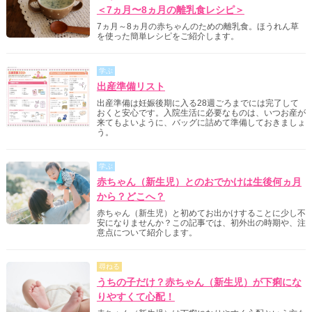
＜7ヵ月〜8ヵ月の離乳食レシピ＞
7ヵ月～8ヵ月の赤ちゃんのための離乳食。ほうれん草
を使った簡単レシピをご紹介します。
学ぶ
出産準備リスト
出産準備は妊娠後期に入る28週ごろまでには完了して
おくと安心です。入院生活に必要なものは、いつお産が
来てもよいように、バッグに詰めて準備しておきましょ
う。
学ぶ
赤ちゃん（新生児）とのおでかけは生後何ヵ月
から？どこへ？
赤ちゃん（新生児）と初めてお出かけすることに少し不
安になりませんか？この記事では、初外出の時期や、注
意点について紹介します。
尋ねる
うちの子だけ？赤ちゃん（新生児）が下痢にな
りやすくて心配！