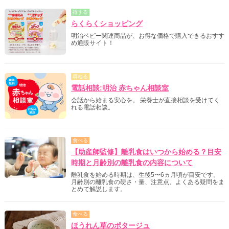
得する
らくらくショッピング
明治ベビー関連商品が、お得な価格で購入できるおすす
め通販サイト！
尋ねる
電話相談:明治 赤ちゃん相談室
会話から始まる安心を。 栄養士が直接相談を受けてく
れる電話相談。
食べる
【助産師監修】離乳食はいつから始める？目安
時期と月齢別の離乳食の内容について
離乳食を始める時期は、生後5〜6ヵ月頃が目安です。
月齢別の離乳食の硬さ・量、注意点、よくある疑問をま
とめて解説します。
食べる
ほうれん草のポタージュ