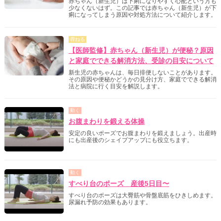
赤ちゃん（新生児）は下痢になりやすく心配という方も
少なくないはず。この記事では赤ちゃん（新生児）が下
痢になってしまう原因や対処方法について紹介します。
尋ねる
【医師監修】赤ちゃん（新生児）が便秘？原因
と家庭でできる解消方法、受診の目安について
新生児の赤ちゃんは、毎日排便しないことがあります。
その原因や便秘かどうかの見分け方、家庭でできる解消
法と病院に行く目安を解説します。
動く
お腹まわりを鍛える体操
安定の良いポーズでお腹まわりを鍛えましょう。出産時
にも出産後のシェイプアップにも役立ちます。
動く
すべり台のポーズ 産後5日目〜
すべり台のポーズは大臀筋や骨盤底筋をひきしめます。
尿漏れ予防の効果もあります。