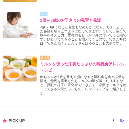
学ぶ
2歳～3歳のお子さまの発育と発達
2歳～3歳になると言葉もなめらかになり、ちょっとし
た会話も成り立つようになってきます。そして、自分で
物事を考える力、思考力もしっかり身に付いてくる頃で
す。ひとりでできることも増えてくるので、できた時に
は「できたね！」とたくさんほめることも大事です。
食べる
ミルクを使った栄養たっぷりの離乳食アレンジ
レシピ
赤ちゃんが1歳を迎える頃になると離乳食を食べる量も
増え、母乳を卒業したりミルクの量が減ったりするな
ど、授乳の様子に変化がでてきます。今回はミルクを使
ってできる栄養たっぷりのアレンジレシピをご紹介しま
す。
PICK UP
一覧へ