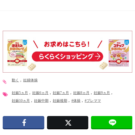
動く
妊婦体操
妊娠5ヵ月
妊娠6ヵ月
妊娠7ヵ月
妊娠8ヵ月
妊娠9ヵ月
妊娠10ヵ月
妊娠中期
妊娠後期
#体操
#プレママ
Facebook
X