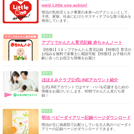
meiji Little one action!
明治の乳幼児ミルク事業の未来へのアクションとして、
子供、家族、社会にむけたサスティナブルな取り組みを
発信しています。
得する
アプリでかんたん育児記録 赤ちゃんノート
【特徴1】1タップでかんたん育児記録 【特徴2】育児の
お悩みを無料で栄養士に相談可能 【特徴3】お子様の月
齢に合ったお役立ち情報をお届け
得する
ほほえみクラブ公式LINEアカウント紹介
公式LINEアカウントではママ・パパを応援するための
情報をお届けいたします。60秒でかんたん友だち登
録！
得する
明治 ベビーダイアリー記録ページダウンロード
明治が主に病産院でお配りしている大人気のベビーダイ
アリーの記録ページがダウンロードできます。