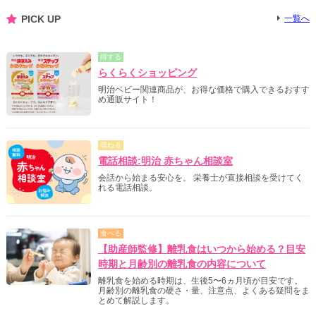
PICK UP
一覧へ
得する
らくらくショッピング
明治ベビー関連商品が、お得な価格で購入できるおすす
め通販サイト！
尋ねる
電話相談:明治 赤ちゃん相談室
会話から始まる安心を。 栄養士が直接相談を受けてく
れる電話相談。
食べる
【助産師監修】離乳食はいつから始める？目安
時期と月齢別の離乳食の内容について
離乳食を始める時期は、生後5〜6ヵ月頃が目安です。
月齢別の離乳食の硬さ・量、注意点、よくある疑問をま
とめて解説します。