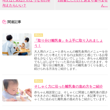
与えはじめはどのようなものを
2回食にしたけどあまり食べませ
与えたらいい？
ん…
関連記事
尋ねる
「取り分け離乳食」を上手に取り入れましょ
う！
大人用のメニューと赤ちゃんの離乳食用のメニューを分
けて作ったり考えたりするのは負担だと感じているお母
様も少なくないのではないでしょうか。赤ちゃん相談室
でもしばしばそういった旨のお電話をいただきます。今
回は「取り分け離乳食」で日々の離乳食づくりを楽しく
続けられる方法をご紹介します。
尋ねる
そしゃく力に沿った離乳食の進め方をご紹介
赤ちゃん相談室には、そしゃくに関連した離乳食の固さ
や大きさのご相談が多く寄せられます。本記事ではそし
ゃく力に合わせた離乳食の進め方をご紹介しています。