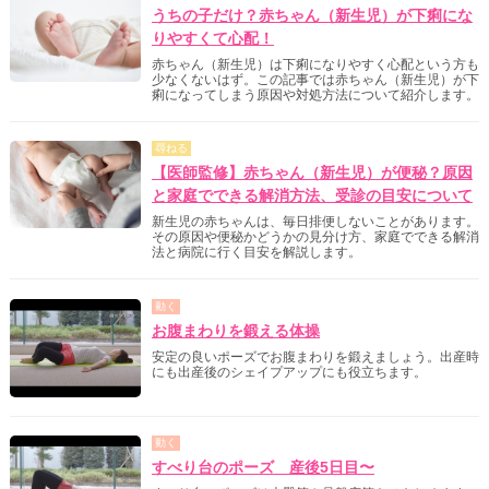
うちの子だけ？赤ちゃん（新生児）が下痢にな
りやすくて心配！
赤ちゃん（新生児）は下痢になりやすく心配という方も
少なくないはず。この記事では赤ちゃん（新生児）が下
痢になってしまう原因や対処方法について紹介します。
尋ねる
【医師監修】赤ちゃん（新生児）が便秘？原因
と家庭でできる解消方法、受診の目安について
新生児の赤ちゃんは、毎日排便しないことがあります。
その原因や便秘かどうかの見分け方、家庭でできる解消
法と病院に行く目安を解説します。
動く
お腹まわりを鍛える体操
安定の良いポーズでお腹まわりを鍛えましょう。出産時
にも出産後のシェイプアップにも役立ちます。
動く
すべり台のポーズ 産後5日目〜