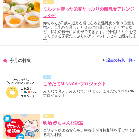
尋ねる
ミルクを使った栄養たっぷりの離乳食アレンジ
レシピ
赤ちゃんが1歳を迎える頃になると離乳食を食べる量も
増え、母乳を卒業したりミルクの量が減ったりするな
ど、授乳の様子に変化がでてきます。今回はミルクを使
ってできる栄養たっぷりのアレンジレシピをご紹介しま
す。
今月の特集
過去の特集一覧へ
学ぶ
こそだてMINNAdeプロジェクト
みんなで考え、みんなでよりよく。こそだてMINNAde
プロジェクト
尋ねる
明治 赤ちゃん相談室
会話から始まる安心を。栄養士が直接相談を受けてくれ
る電話相談