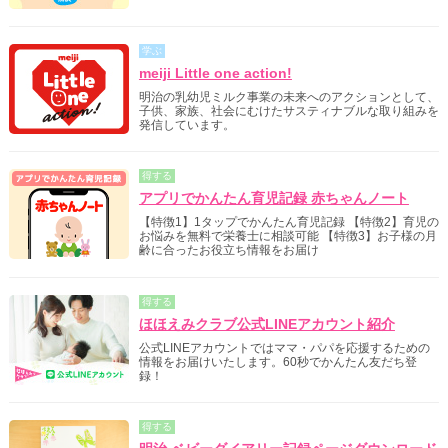
学ぶ
meiji Little one action!
明治の乳幼児ミルク事業の未来へのアクションとして、
子供、家族、社会にむけたサスティナブルな取り組みを
発信しています。
得する
アプリでかんたん育児記録 赤ちゃんノート
【特徴1】1タップでかんたん育児記録 【特徴2】育児の
お悩みを無料で栄養士に相談可能 【特徴3】お子様の月
齢に合ったお役立ち情報をお届け
得する
ほほえみクラブ公式LINEアカウント紹介
公式LINEアカウントではママ・パパを応援するための
情報をお届けいたします。60秒でかんたん友だち登
録！
得する