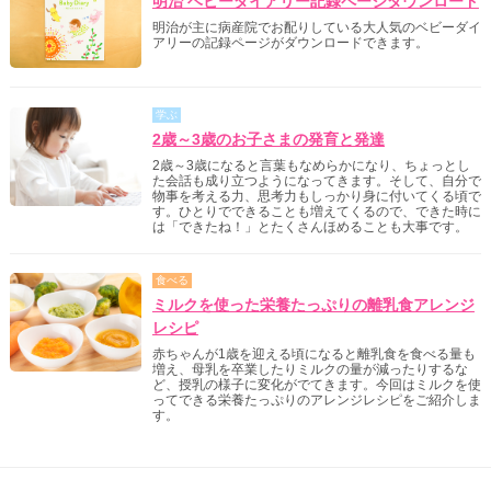
明治 ベビーダイアリー記録ページダウンロード
明治が主に病産院でお配りしている大人気のベビーダイ
アリーの記録ページがダウンロードできます。
学ぶ
2歳～3歳のお子さまの発育と発達
2歳～3歳になると言葉もなめらかになり、ちょっとし
た会話も成り立つようになってきます。そして、自分で
物事を考える力、思考力もしっかり身に付いてくる頃で
す。ひとりでできることも増えてくるので、できた時に
は「できたね！」とたくさんほめることも大事です。
食べる
ミルクを使った栄養たっぷりの離乳食アレンジ
レシピ
赤ちゃんが1歳を迎える頃になると離乳食を食べる量も
増え、母乳を卒業したりミルクの量が減ったりするな
ど、授乳の様子に変化がでてきます。今回はミルクを使
ってできる栄養たっぷりのアレンジレシピをご紹介しま
す。