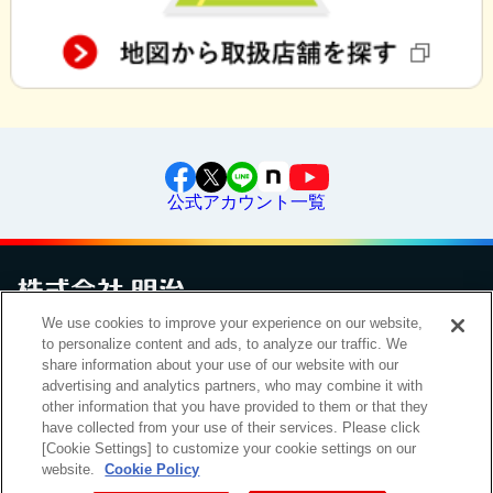
公式アカウント一覧
We use cookies to improve your experience on our website,
to personalize content and ads, to analyze our traffic. We
お問い合わせ
サイトマップ
個人情報保護について
電子公告
アクセシビリティへの対応方針
ご利用規約
明治グループのDX
share information about your use of our website with our
Cookie Settings
advertising and analytics partners, who may combine it with
other information that you have provided to them or that they
have collected from your use of their services. Please click
[Cookie Settings] to customize your cookie settings on our
（
｜
）
明治ホールディングス株式会社
EN
簡体
website.
Cookie Policy
Meiji Seika ファルマ株式会社