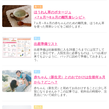
食べる
ほうれん草のポタージュ
＜7ヵ月〜8ヵ月の離乳食レシピ＞
7ヵ月～8ヵ月の赤ちゃんのための離乳食。ほうれん草
を使った簡単レシピをご紹介します。
学ぶ
出産準備リスト
出産準備は妊娠後期に入る28週ごろまでには完了して
おくと安心です。入院生活に必要なものは、いつお産が
来てもよいように、バッグに詰めて準備しておきましょ
う。
学ぶ
赤ちゃん（新生児）とのおでかけは生後何ヵ月
から？どこへ？
赤ちゃん（新生児）と初めてお出かけすることに少し不
安になりませんか？この記事では、初外出の時期や、注
意点について紹介します。
尋ねる