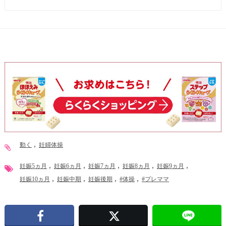
動く
妊婦体操
妊娠5ヵ月
妊娠6ヵ月
妊娠7ヵ月
妊娠8ヵ月
妊娠9ヵ月
妊娠10ヵ月
妊娠中期
妊娠後期
#体操
#プレママ
Facebook
X