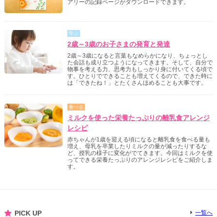
アリーの記録ページがダウンロードできます。
学ぶ
2歳～3歳のお子さまの発育と発達
2歳～3歳になると言葉もなめらかになり、ちょっとし
た会話も成り立つようになってきます。そして、自分で
物事を考える力、思考力もしっかり身に付いてくる頃で
す。ひとりでできることも増えてくるので、できた時に
は「できたね！」とたくさんほめることも大事です。
食べる
ミルクを使った栄養たっぷりの離乳食アレンジ
レシピ
赤ちゃんが1歳を迎える頃になると離乳食を食べる量も
増え、母乳を卒業したりミルクの量が減ったりするな
ど、授乳の様子に変化がでてきます。今回はミルクを使
ってできる栄養たっぷりのアレンジレシピをご紹介しま
す。
PICK UP
一覧へ