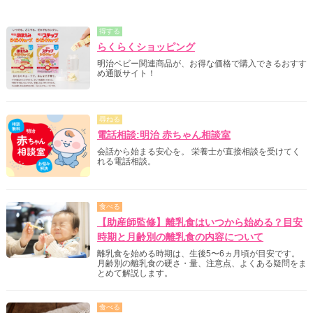
得する
らくらくショッピング
明治ベビー関連商品が、お得な価格で購入できるおすす
め通販サイト！
尋ねる
電話相談:明治 赤ちゃん相談室
会話から始まる安心を。 栄養士が直接相談を受けてく
れる電話相談。
食べる
【助産師監修】離乳食はいつから始める？目安
時期と月齢別の離乳食の内容について
離乳食を始める時期は、生後5〜6ヵ月頃が目安です。
月齢別の離乳食の硬さ・量、注意点、よくある疑問をま
とめて解説します。
食べる