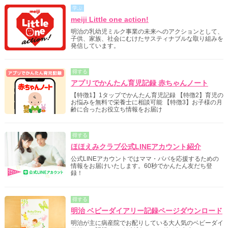
学ぶ
meiji Little one action!
明治の乳幼児ミルク事業の未来へのアクションとして、
子供、家族、社会にむけたサスティナブルな取り組みを
発信しています。
得する
アプリでかんたん育児記録 赤ちゃんノート
【特徴1】1タップでかんたん育児記録 【特徴2】育児の
お悩みを無料で栄養士に相談可能 【特徴3】お子様の月
齢に合ったお役立ち情報をお届け
得する
ほほえみクラブ公式LINEアカウント紹介
公式LINEアカウントではママ・パパを応援するための
情報をお届けいたします。60秒でかんたん友だち登
録！
得する
明治 ベビーダイアリー記録ページダウンロード
明治が主に病産院でお配りしている大人気のベビーダイ