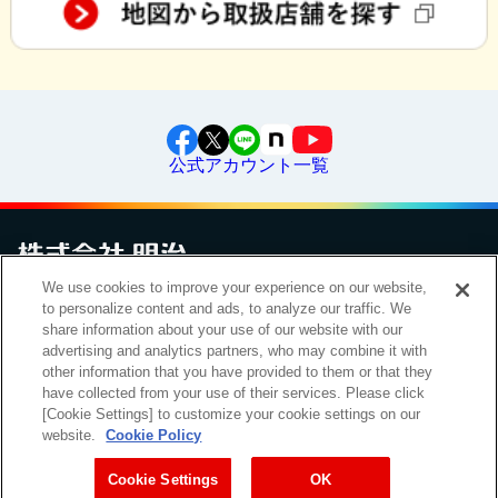
公式アカウント一覧
We use cookies to improve your experience on our website,
お問い合わせ
to personalize content and ads, to analyze our traffic. We
サイトマップ
個人情報保護について
電子公告
アクセシビリティへの対応方針
ご利用規約
明治グループのDX
share information about your use of our website with our
Cookie Settings
advertising and analytics partners, who may combine it with
other information that you have provided to them or that they
have collected from your use of their services. Please click
[Cookie Settings] to customize your cookie settings on our
（
｜
）
明治ホールディングス株式会社
EN
簡体
website.
Cookie Policy
Meiji Seika ファルマ株式会社
Cookie Settings
OK
Copyright Meiji Co., Ltd. All Rights Reserved.