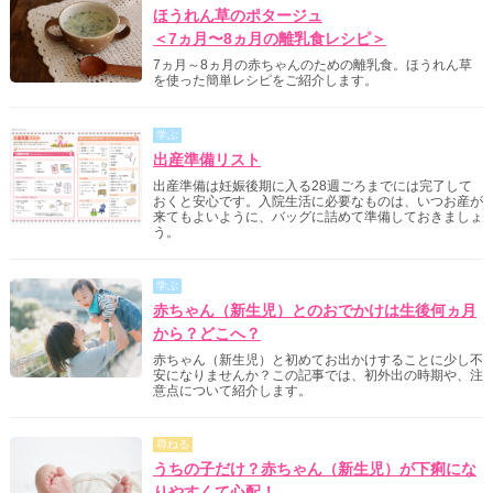
ほうれん草のポタージュ
＜7ヵ月〜8ヵ月の離乳食レシピ＞
7ヵ月～8ヵ月の赤ちゃんのための離乳食。ほうれん草
を使った簡単レシピをご紹介します。
学ぶ
出産準備リスト
出産準備は妊娠後期に入る28週ごろまでには完了して
おくと安心です。入院生活に必要なものは、いつお産が
来てもよいように、バッグに詰めて準備しておきましょ
う。
学ぶ
赤ちゃん（新生児）とのおでかけは生後何ヵ月
から？どこへ？
赤ちゃん（新生児）と初めてお出かけすることに少し不
安になりませんか？この記事では、初外出の時期や、注
意点について紹介します。
尋ねる
うちの子だけ？赤ちゃん（新生児）が下痢にな
りやすくて心配！