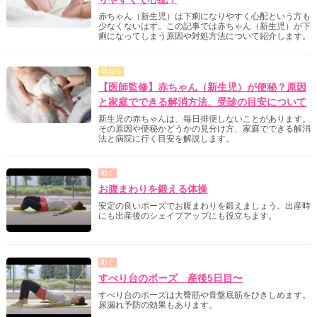
赤ちゃん（新生児）は下痢になりやすく心配という方も
少なくないはず。この記事では赤ちゃん（新生児）が下
痢になってしまう原因や対処方法について紹介します。
尋ねる
【医師監修】赤ちゃん（新生児）が便秘？原因
と家庭でできる解消方法、受診の目安について
新生児の赤ちゃんは、毎日排便しないことがあります。
その原因や便秘かどうかの見分け方、家庭でできる解消
法と病院に行く目安を解説します。
動く
お腹まわりを鍛える体操
安定の良いポーズでお腹まわりを鍛えましょう。出産時
にも出産後のシェイプアップにも役立ちます。
動く
すべり台のポーズ 産後5日目〜
すべり台のポーズは大臀筋や骨盤底筋をひきしめます。
尿漏れ予防の効果もあります。