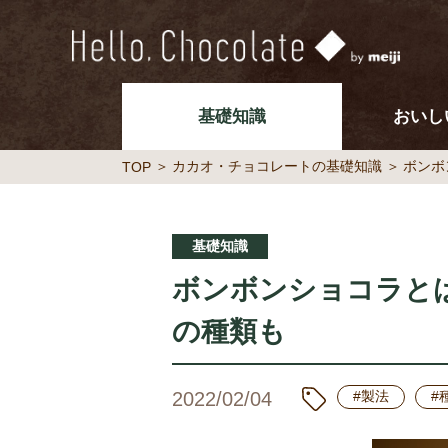
基礎知識
おいし
カカオ・チョコレートの基礎知識
ボンボ
TOP
基礎知識
ボンボンショコラと
の種類も
2022/02/04
#製法
#