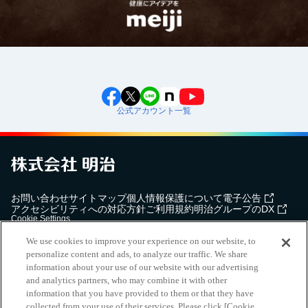
公式アカウント一覧
お問い合わせ
サイトマップ
個人情報保護について
電子公告
アクセシビリティへの対応方針
ご利用規約
明治グループのDX
Cookie Settings
We use cookies to improve your experience on our website, to
personalize content and ads, to analyze our traffic. We share
information about your use of our website with our advertising
and analytics partners, who may combine it with other
（
｜
）
明治ホールディングス株式会社
EN
簡体
information that you have provided to them or that they have
Meiji Seika ファルマ株式会社
collected from your use of their services. Please click [Cookie