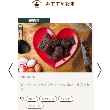
基礎知識
2026/07/16
2026/0
ガトーショコラとブラウニーの違い～発祥と特
チョコ
徴～
蔵庫保管
でみる
#製法
#フランス
#レシピ
#アメリカ