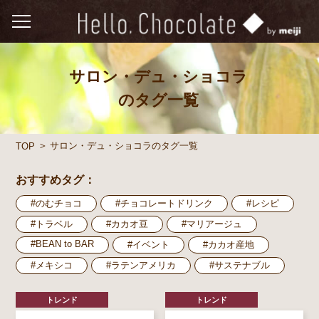
サロン・デュ・ショコラ
のタグ一覧
サロン・デュ・ショコラのタグ一覧
TOP
おすすめタグ：
#のむチョコ
#チョコレートドリンク
#レシピ
#トラベル
#カカオ豆
#マリアージュ
#BEAN to BAR
#イベント
#カカオ産地
#メキシコ
#ラテンアメリカ
#サステナブル
トレンド
トレンド