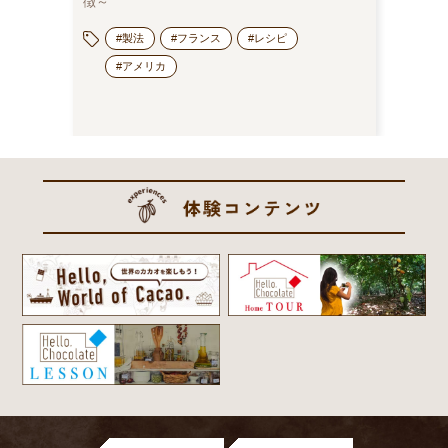
徴～
蔵庫保管
でみる
#製法
#フランス
#レシピ
#アメリカ