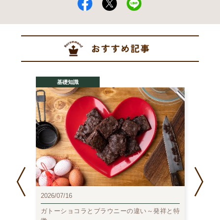
基礎知識
2026/07/16
2026/0
ガトーショコラとブラウニーの違い～発祥と特
チョコ