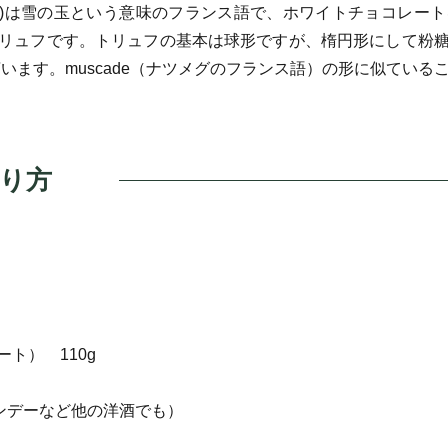
 neige)は雪の玉という意味のフランス語で、ホワイトチョコ
リュフです。トリュフの基本は球形ですが、楕円形にして粉
ne）」と言います。muscade（ナツメグのフランス語）の形に似て
り方
ト） 110g
ンデーなど他の洋酒でも）