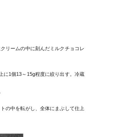
生クリームの中に刻んだミルクチョコレ
1個13～15g程度に絞り出す。冷蔵
。
ットの中を転がし、全体にまぶして仕上