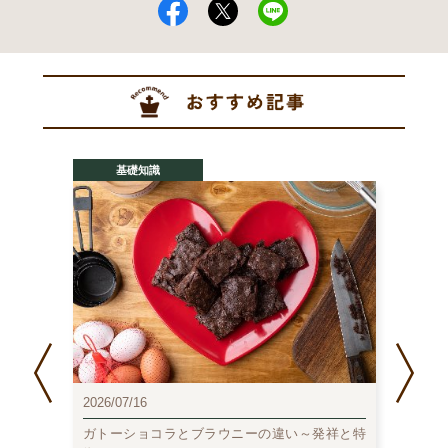
基礎知識
2026/07/16
2026/0
ガトーショコラとブラウニーの違い～発祥と特
チョコ