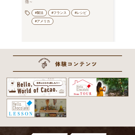
徴～
蔵庫保管
でみる
#製法
#フランス
#レシピ
#アメリカ