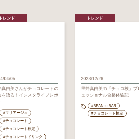
トレンド
トレンド
4/04/05
2023/12/26
井真由美さんがチョコレートの
里井真由美の『チョコ検』プ
力を語る！インスタライブレポ
ェッショナル合格体験記
ト
#BEAN to BAR
#マリアージュ
#チョコレート検定
#チョコレート
#チョコレート検定
#チョコレートドリンク