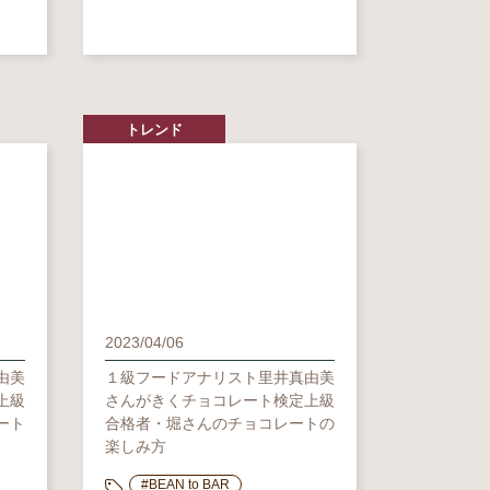
トレンド
2023/04/06
由美
１級フードアナリスト里井真由美
上級
さんがきくチョコレート検定上級
ート
合格者・堀さんのチョコレートの
楽しみ方
#BEAN to BAR