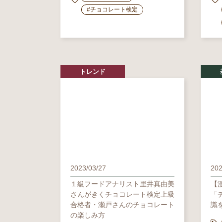
#チョコレート検定
トレンド
2023/03/27
202
１級フードアナリスト里井真由美
【
さんがきくチョコレート検定上級
「
合格者・瀬戸さんのチョコレート
識
の楽しみ方