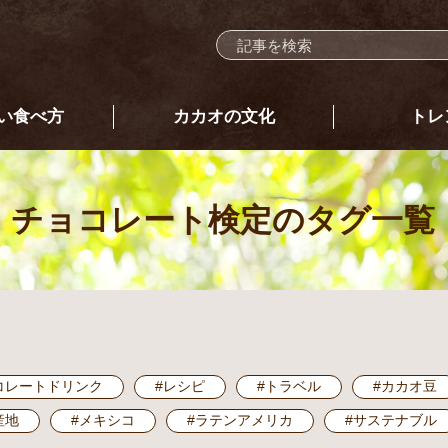
い食べ方
カカオの文化
トレ
チョコレート検定
のタグ一覧
コレートドリンク
#レシピ
#トラベル
#カカオ豆
産地
#メキシコ
#ラテンアメリカ
#サステナブル