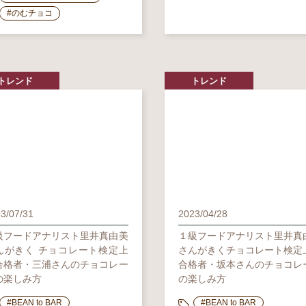
#のむチョコ
トレンド
トレンド
3/07/31
2023/04/28
級フードアナリスト里井真由美
１級フードアナリスト里井真
んがきく チョコレート検定上
さんがきくチョコレート検定
合格者・三浦さんのチョコレー
合格者・坂本さんのチョコレ
の楽しみ方
の楽しみ方
#BEAN to BAR
#BEAN to BAR