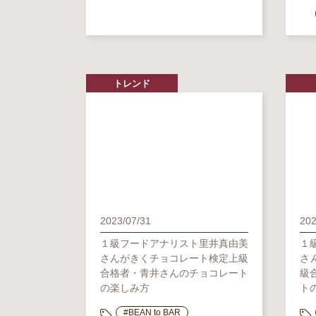
トレンド
2023/07/31
202
１級フードアナリスト里井真由美
１
さんがきくチョコレート検定上級
さ
合格者・青井さんのチョコレート
級
の楽しみ方
ト
#BEAN to BAR