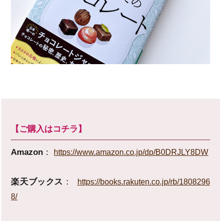
【ご購入はコチラ】
Amazon
：
https://www.amazon.co.jp/dp/B0DRJLY8DW
楽天ブックス
：
https://books.rakuten.co.jp/rb/1808296
8/