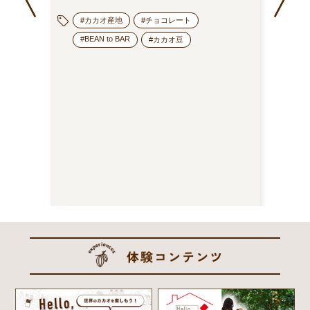
コラ
#カカオ産地
#チョコレート
#BEAN to BAR
#カカオ豆