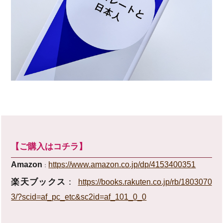
【ご購入はコチラ】
Amazon
https://www.amazon.co.jp/dp/4153400351
：
楽天ブックス
：
https://books.rakuten.co.jp/rb/1803070
3/?scid=af_pc_etc&sc2id=af_101_0_0