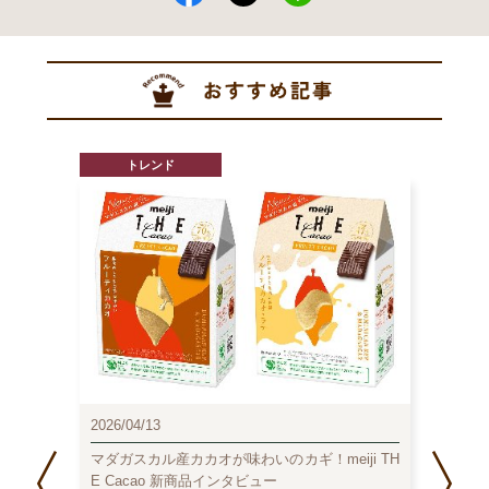
トレンド
2026/04/13
2026/0
ート
マダガスカル産カカオが味わいのカギ！meiji TH
202
E Cacao 新商品インタビュー