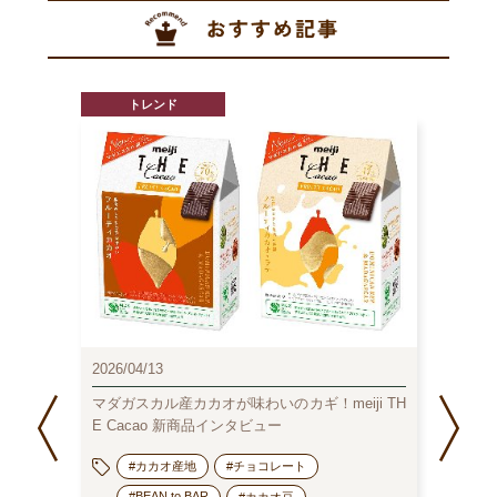
トレンド
2026/04/13
2026/0
ート
マダガスカル産カカオが味わいのカギ！meiji TH
202
E Cacao 新商品インタビュー
コラ
#カカオ産地
#チョコレート
#BEAN to BAR