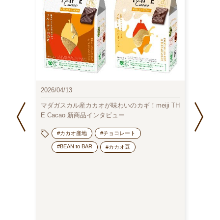
2026/04/13
2026/0
ート
マダガスカル産カカオが味わいのカギ！meiji TH
202
E Cacao 新商品インタビュー
コラ
#カカオ産地
#チョコレート
#BEAN to BAR
#カカオ豆