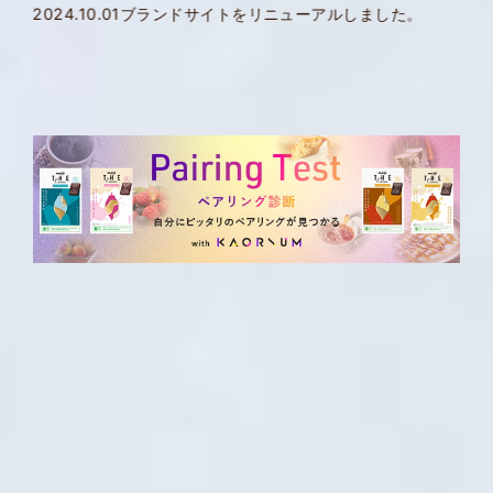
Tasting
2025.02.13
meiji THE Cacao × 伊豆今井浜東急ホテル
Valentine Special Collaboration
History
Shape
meiji THE Cacao Meets
ペアリング診断 with KAORIUM
スペシャルムービー