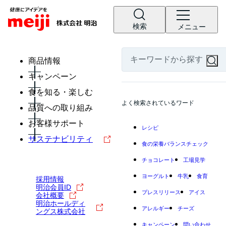
検索
メニュー
商品情報
キャンペーン
食を知る・楽しむ
よく検索されているワード
品質への取り組み
お客様サポート
レシピ
サステナビリティ
食の栄養バランスチェック
チョコレート
工場見学
ヨーグルト
牛乳
食育
採用情報
明治会員ID
プレスリリース
アイス
会社概要
明治ホールディ
アレルギー
チーズ
ングス株式会社
キャンペーン
問い合わせ