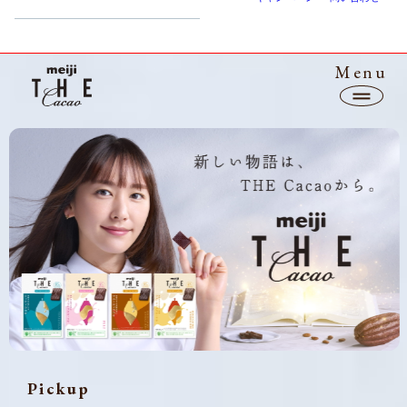
Menu
Top
Line up
BEAN to BAR / FARM to BAR
Sustainability
CM
Pickup
News