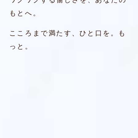
ワクワクする愉しさを、あなたの
明治ザ・カカオには、MCSの活動を実施し
もとへ。
た地域のカカオ豆をカカオマスに使用して
います。
こころまで満たす、ひと口を。も
っと。