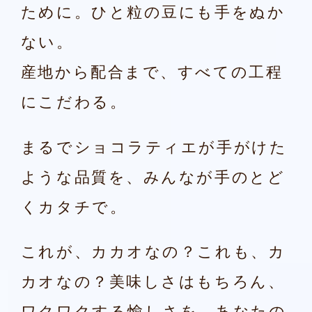
ために。ひと粒の豆にも手をぬか
ない。
産地から配合まで、すべての工程
味わう人にも作る人にも優しい
MCS（メイジ・カカオ・サポー
にこだわる。
ト）を通した
持続可能なカカオ豆
産地ごとの香味の特長を、
まるでショコラティエが手がけた
生産への取り組み
みなさまに愉しんでいただくために。
そして『明治 ザ・カカオ』に
ような品質を、みんなが手のとど
カカオに関わるすべての人を幸せにした
関わるすべての人のために。
い。 その情熱から社員が産地に赴き、各国
くカタチで。
明治が取り組む5つの追求をご紹介します。
の生産農家やコミュニティとともに持続可
能なカカオ豆生産に取り組んでいます。 技
これが、カカオなの？これも、カ
術指導だけでなく、生活環境や子どもたち
の学校教育支援などにも取り組むことで、
カオなの？
美味しさはもちろん、
「カカオ豆の品質」と「農家の労働環境」
両方の向上に取り組んでいます。