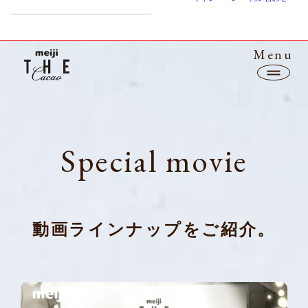
Menu
Special movie
Top
Line up
動画ラインナップをご紹介。
BEAN to BAR / FARM to BAR
Sustainability
CM
News