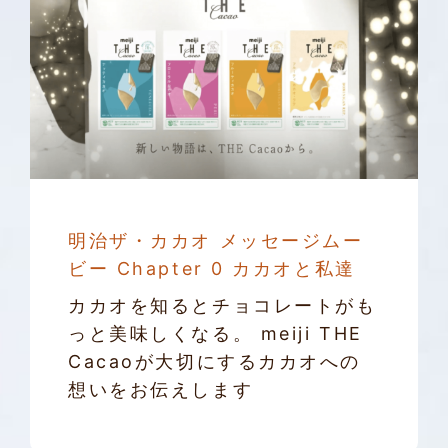
Tasting
History
Shape
meiji THE Cacao Meets
ペアリング診断 with KAORIUM
スペシャルムービー
明治ザ・カカオ メッセージムー
ビー Chapter 0 カカオと私達
カカオを知るとチョコレートがも
っと美味しくなる。 meiji THE
Cacaoが大切にするカカオへの
想いをお伝えします