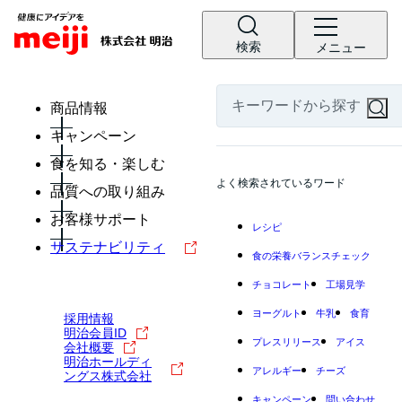
検索
メニュー
商品情報
キャンペーン
食を知る・楽しむ
よく検索されているワード
品質への取り組み
お客様サポート
レシピ
サステナビリティ
食の栄養バランスチェック
チョコレート
工場見学
ヨーグルト
牛乳
食育
採用情報
明治会員ID
プレスリリース
アイス
会社概要
明治ホールディ
アレルギー
チーズ
ングス株式会社
キャンペーン
問い合わせ