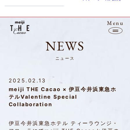
Menu
NEWS
ニュース
Top
2025.02.13
Line up
meiji THE Cacao × 伊豆今井浜東急ホ
BEAN to BAR / FARM to BAR
テルValentine Special
Collaboration
Sustainability
CM
伊豆今井浜東急ホテル ティーラウンジ・
News