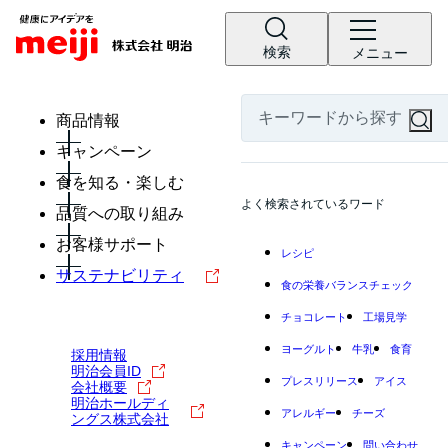
検索
メニュー
商品情報
キャンペーン
食を知る・楽しむ
よく検索されているワード
品質への取り組み
お客様サポート
レシピ
サステナビリティ
食の栄養バランスチェック
チョコレート
工場見学
ヨーグルト
牛乳
食育
採用情報
明治会員ID
プレスリリース
アイス
会社概要
明治ホールディ
アレルギー
チーズ
ングス株式会社
キャンペーン
問い合わせ