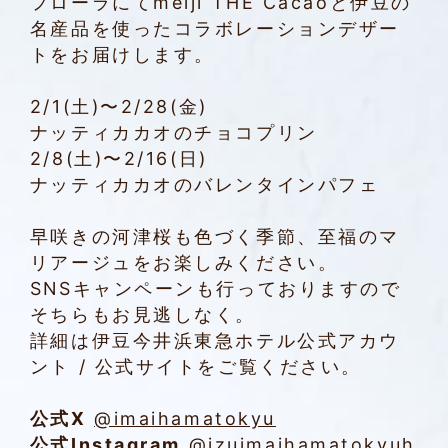
フローラにてmeiji THE Cacaoと伊豆の
Tasting
名産品を使ったコラボレーションデザー
History
トをお届けします。
Shape
2/1(土)〜2/28(金)
meiji THE Cacao Meets
ナッティカカオのチョコプリン
ペアリング診断 with KAORIUM
2/8(土)〜2/16(日)
スペシャルムービー
ナッティカカオのバレンタインパフェ
早咲きの河津桜も色づく季節、至福のマ
リアージュをお楽しみください。
SNSキャンペーンも行っておりますので
そちらもお見逃しなく。
詳細は伊豆今井浜東急ホテル公式アカウ
ント / 公式サイトをご覧ください。
公式X
@imaihamatokyu
公式Instagram
@izuimaihamatokyuh