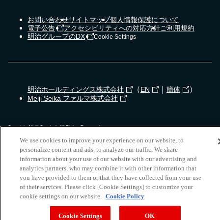
お問い合わせ
サイトマップ
個人情報保護について
電子公告
アクセシビリティへの対応方針
ご利用規約
明治グループのDX
Cookie Settings
（
｜
）
明治ホールディングス株式会社
EN
簡体
Meiji Seika ファルマ株式会社
Copyright Meiji Co., Ltd. All Rights Reserved.
We use cookies to improve your experience on our website, to
personalize content and ads, to analyze our traffic. We share
information about your use of our website with our advertising and
analytics partners, who may combine it with other information that
you have provided to them or that they have collected from your use
of their services. Please click [Cookie Settings] to customize your
cookie settings on our website.
Cookie Policy
Cookie Settings
OK