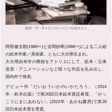
提供：ザ・キャビンカンパニー公式サイト
阿部健太朗(1989〜)と吉岡紗希(1988〜)による二人組
の絵本作家／美術家。ともに大分県生まれ。
大分県由布市の廃校をアトリエにして、絵本・立体
造形・アニメーションなど様々な作品を生み出し、
国内外で発表。
デビュー作「だいおういかのいかたろう」（2014
年・鈴木出版）で第20回日本絵本賞読者賞。「がっ
こうにまにあわない」(2022年・あかね書房)で第28
回日本絵本賞を受賞。