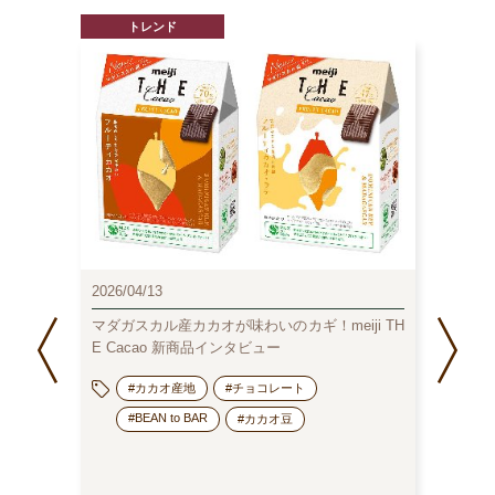
トレンド
2026/04/13
2026/0
ート
マダガスカル産カカオが味わいのカギ！meiji TH
202
E Cacao 新商品インタビュー
コラ
#カカオ産地
#チョコレート
#BEAN to BAR
#カカオ豆