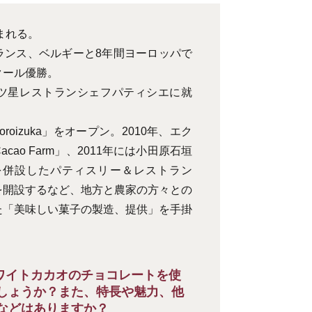
まれる。
ランス、ベルギーと8年間ヨーロッパで
クール優勝。
ツ星レストランシェフパティシエに就
Yoroizuka」をオープン。2010年、エク
a Cacao Farm」、2011年には小田原石垣
園を併設したパティスリー＆レストラン
arm」を開設するなど、地方と農家の方々との
た「美味しい菓子の製造、提供」を手掛
ワイトカカオのチョコレートを使
しょうか？また、特長や魅力、他
などはありますか？