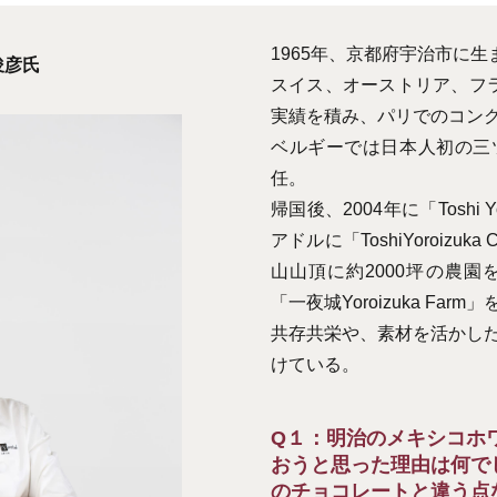
1965年、京都府宇治市に生
俊彦氏
スイス、オーストリア、フ
実績を積み、パリでのコン
ベルギーでは日本人初の三
任。
帰国後、2004年に「Toshi 
アドルに「ToshiYoroizuk
山山頂に約2000坪の農
「一夜城Yoroizuka F
共存共栄や、素材を活かし
けている。
Q１：明治のメキシコホ
おうと思った理由は何で
のチョコレートと違う点