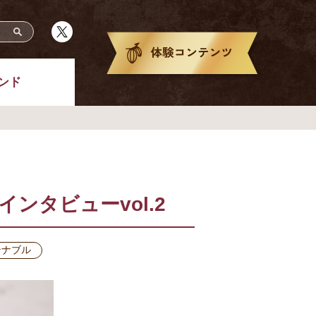
ンド
タビューvol.2
テナブル