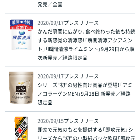
発売／全国
2020/09/17
プレスリリース
かんだ瞬間に広がり、食べ終わった後も持続
する新感覚の清涼感！「瞬間清涼アクアミン
ト」「瞬間清涼ライムミント」9月29日から順
次新発売／経路限定品
2020/09/17
プレスリリース
シリーズ“初”の男性向け商品が登場！「アミ
ノコラーゲンMEN」9月28日 新発売／経路
限定品
2020/09/15
プレスリリース
即効で元気のもとを提供する「即攻元気」シ
リーズから“初”の小型紙パック飲料「即攻元