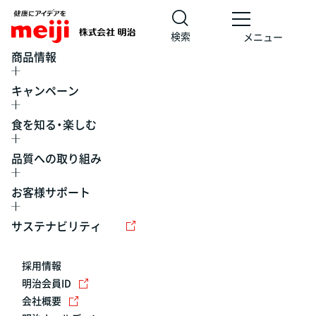
検索
メニュー
商品情報
キャンペーン
食を知る・楽しむ
品質への取り組み
お客様サポート
レシピ
食の栄養バランスチェック
チョコレート
工場見学
サステナビリティ
ヨーグルト
牛乳
食育
プレスリリース
アイス
採用情報
アレルギー
チーズ
キャンペーン
明治会員ID
会社概要
問い合わせ