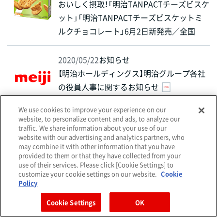
おいしく摂取！「明治TANPACTチーズビスケ
ット」「明治TANPACTチーズビスケットミ
ルクチョコレート」6月2日新発売／全国
2020/05/22
お知らせ
【明治ホールディングス】明治グループ各社
の役員人事に関するお知らせ
We use cookies to improve your experience on our
website, to personalize content and ads, to analyze our
2020/05/21
プレスリリース
traffic. We share information about your use of our
website with our advertising and analytics partners, who
国産チーズを食べて、日本の牛乳を救う“プ
may combine it with other information that you have
ラスワンプロジェクト”に協力しよう！「明治
provided to them or that they have collected from your
use of their services. Please click [Cookie Settings] to
北海道十勝かおり濃香パルメザンチーズ粗
customize your cookie settings on our website.
Cookie
砕き60g」6月20日発売
Policy
Cookie Settings
OK
2020/05/20
プレスリリース