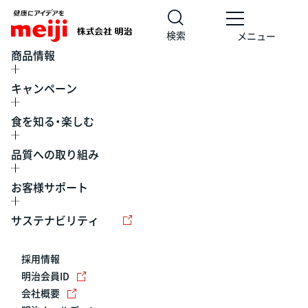
検索
メニュー
商品情報
キャンペーン
食を知る・楽しむ
品質への取り組み
お客様サポート
レシピ
食の栄養バランスチェック
チョコレート
工場見学
サステナビリティ
ヨーグルト
牛乳
食育
プレスリリース
アイス
採用情報
アレルギー
チーズ
キャンペーン
明治会員ID
会社概要
問い合わせ