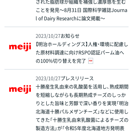
された脂肪球が組織を補強し濃厚感を生む
ことを発見～8月31日 国際科学雑誌Journa
l of Dairy Researchに論文掲載～
2023/10/27
お知らせ
【明治ホールディングス】人権・環境に配慮し
た原材料調達に向けRSPO認証パーム油へ
の100%切り替えを完了
2023/10/27
プレスリリース
十勝産生乳由来の乳酸菌を活用し、熟成期間
を短縮しながらも長期熟成チーズのしっか
りとした旨味と芳醇で深い香りを実現「明治
北海道十勝パルメザンチーズ」などに使用し
てきた「十勝生乳由来乳酸菌によるチーズの
製造方法」が「令和5年度北海道地方発明表