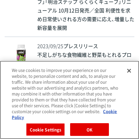
ブ」「明治ステップ らくらくキューブ」リニ
ューアル 10月12日発売／全国 利便性を求
め日常使いされる方の需要に応え、増量した
新容量を展開
2023/09/25
プレスリリース
不足しがちな食物繊維と野菜もとれるプロ
テイン飲料！全経路に拡大！「（ザバスStyle-V
We use cookies to improve your experience on our
ege）GREEN Vegetable／YELLOW Vegetabl
website, to personalize content and ads, to analyze our
e」10月2日 経路拡大発売／全国
traffic. We share information about your use of our
website with our advertising and analytics partners, who
may combine it with other information that you have
2023/09/25
プレスリリース
provided to them or that they have collected from your
use of their services. Please click [Cookie Settings] to
子育ての不安や疑問の解消に貢献 育児記
customize your cookie settings on our website.
Cookie
録、役立つ栄養情報の入手、気軽に明治の栄
Policy
養士に相談できる機能を集約した育児アプ
Cookie Settings
OK
リ「赤ちゃんノート」を開発