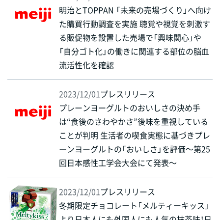
明治とTOPPAN 「未来の売場づくり」へ向け
た購買行動調査を実施 聴覚や視覚を刺激す
る販促物を設置した売場で「興味関心」や
「自分ゴト化」の働きに関連する部位の脳血
流活性化を確認
2023/12/01
プレスリリース
プレーンヨーグルトのおいしさの決め手
は“食後のさわやかさ”後味を重視している
ことが判明 生活者の喫食実態に基づきプレ
ーンヨーグルトの「おいしさ」を評価～第25
回日本感性工学会大会にて発表～
2023/12/01
プレスリリース
冬期限定チョコレート「メルティーキッス」
より日本人にも外国人にも人気の抹茶味！日