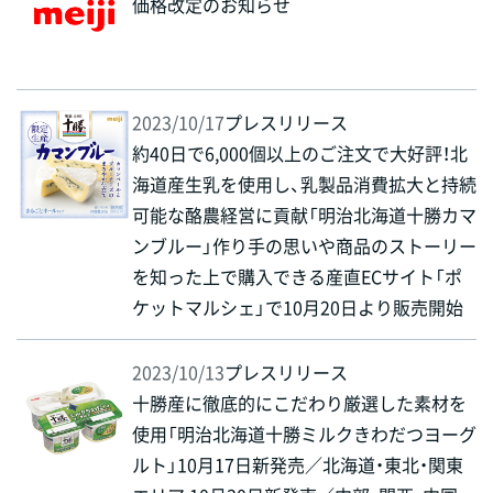
価格改定のお知らせ
2023/10/17
プレスリリース
約40日で6,000個以上のご注文で大好評！北
海道産生乳を使用し、乳製品消費拡大と持続
可能な酪農経営に貢献「明治北海道十勝カマ
ンブルー」作り手の思いや商品のストーリー
を知った上で購入できる産直ECサイト「ポ
ケットマルシェ」で10月20日より販売開始
2023/10/13
プレスリリース
十勝産に徹底的にこだわり厳選した素材を
使用「明治北海道十勝ミルクきわだつヨーグ
ルト」10月17日新発売／北海道・東北・関東