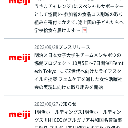
うさまチャレンジ」にスペシャルサポーター
として協賛！～参加者の食品ロス削減の取り
組みを寄付にかえて、途上国の子どもたちへ
学校給食を届けます～
2023/09/28
プレスリリース
明治×日本女子大学生チーム×シキボウの
協働プロジェクト 10月5日～7日開催「Femt
ech Tokyo」にてZ世代へ向けたライフスタ
イルを提案 フェムケアを通した女性活躍社
会の実現に向けた取り組みを開始
2023/09/27
お知らせ
【明治ホールディングス】明治ホールディン
グス 川村CEOがブルガリア共和国名誉領事
に就任 ブルガリア共和国との文化・経済の