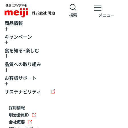
検索
メニュー
商品情報
キャンペーン
食を知る・楽しむ
品質への取り組み
お客様サポート
レシピ
食の栄養バランスチェック
チョコレート
工場見学
サステナビリティ
ヨーグルト
牛乳
食育
プレスリリース
アイス
採用情報
アレルギー
チーズ
キャンペーン
明治会員ID
会社概要
問い合わせ