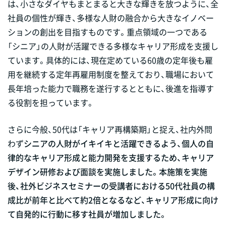
は、小さなダイヤもまとまると大きな輝きを放つように、全
社員の個性が輝き、多様な人財の融合から大きなイノベー
ションの創出を目指すものです。重点領域の一つである
「シニア」の人財が活躍できる多様なキャリア形成を支援し
ています。具体的には、現在定めている60歳の定年後も雇
用を継続する定年再雇用制度を整えており、職場において
長年培った能力で職務を遂行するとともに、後進を指導す
る役割を担っています。
さらに今般、50代は「キャリア再構築期」と捉え、社内外問
わず
シニアの人財がイキイキと活躍できるよう、個人の自
律的なキャリア形成と能力開発を支援するため、キャリア
デザイン研修および面談を実施しました。本施策を実施
後、社外ビジネスセミナーの受講者における50代社員の構
成比が前年と比べて約2倍となるなど、キャリア形成に向け
て自発的に行動に移す社員が増加しました。