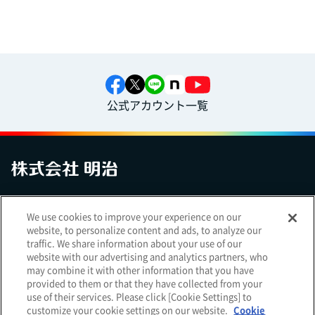
公式アカウント一覧
お問い合わせ
サイトマップ
個人情報保護について
電子公告
We use cookies to improve your experience on our
アクセシビリティへの対応方針
ご利用規約
明治グループのDX
website, to personalize content and ads, to analyze our
Cookie Settings
traffic. We share information about your use of our
website with our advertising and analytics partners, who
may combine it with other information that you have
provided to them or that they have collected from your
use of their services. Please click [Cookie Settings] to
（
｜
）
明治ホールディングス株式会社
EN
簡体
customize your cookie settings on our website.
Cookie