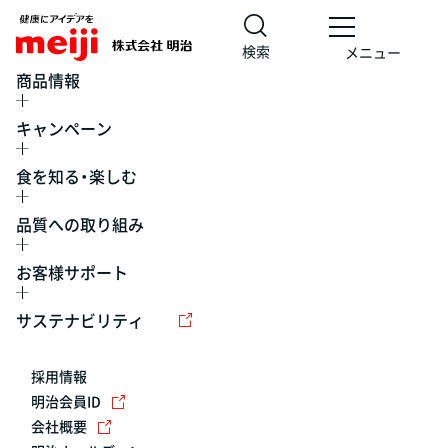
検索
メニュー
商品情報
キャンペーン
食を知る・楽しむ
品質への取り組み
お客様サポート
レシピ
食の栄養バランスチェック
チョコレート
工場見学
サステナビリティ
ヨーグルト
牛乳
食育
プレスリリース
アイス
採用情報
アレルギー
チーズ
キャンペーン
明治会員ID
会社概要
問い合わせ