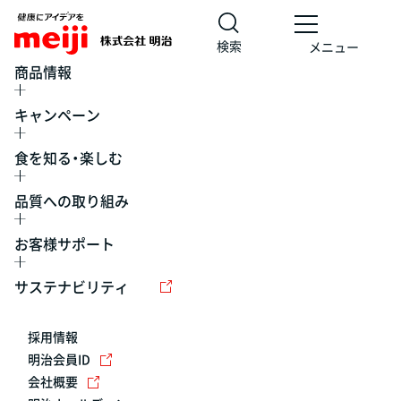
検索
メニュー
商品情報
キャンペーン
食を知る・楽しむ
品質への取り組み
お客様サポート
レシピ
食の栄養バランスチェック
チョコレート
工場見学
サステナビリティ
ヨーグルト
牛乳
食育
プレスリリース
アイス
採用情報
アレルギー
チーズ
キャンペーン
明治会員ID
会社概要
問い合わせ