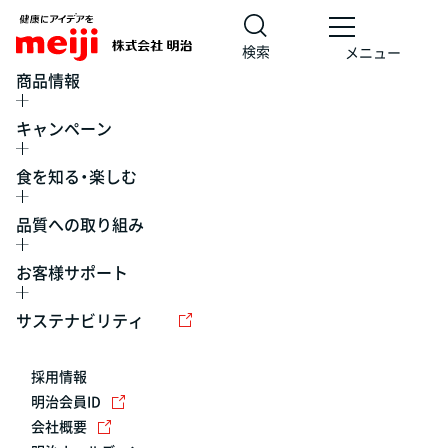
検索
メニュー
商品情報
キャンペーン
食を知る・楽しむ
品質への取り組み
お客様サポート
レシピ
食の栄養バランスチェック
チョコレート
工場見学
サステナビリティ
ヨーグルト
牛乳
食育
プレスリリース
アイス
採用情報
アレルギー
チーズ
キャンペーン
明治会員ID
会社概要
問い合わせ