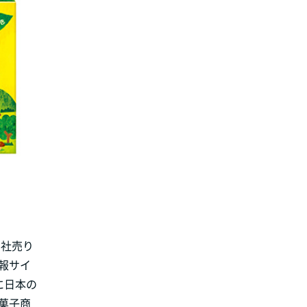
当社売り
報サイ
に日本の
菓子商