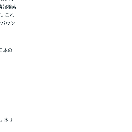
情報検索
す。これ
ンバウン
日本の
。本サ