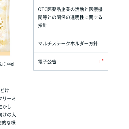
OTC医薬品企業の活動と医療機
関等との関係の透明性に関する
指針
マルチステークホルダー方針
電子公告
144g）
ちどけ
クリーミ
生かし
向けの大
想的な様