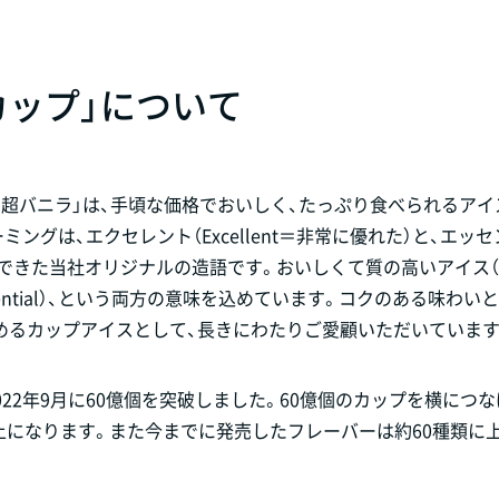
カップ」について
ップ 超バニラ」は、手頃な価格でおいしく、たっぷり食べられるア
グは、エクセレント（Excellent＝非常に優れた）と、エッ
からできた当社オリジナルの造語です。おいしくて質の高いアイス（exc
ential）、という両方の意味を込めています。コクのある味わい
めるカップアイスとして、長きにわたりご愛顧いただいています
2022年9月に60億個を突破しました。60億個のカップを横につな
球1周以上になります。また今までに発売したフレーバーは約60種類に