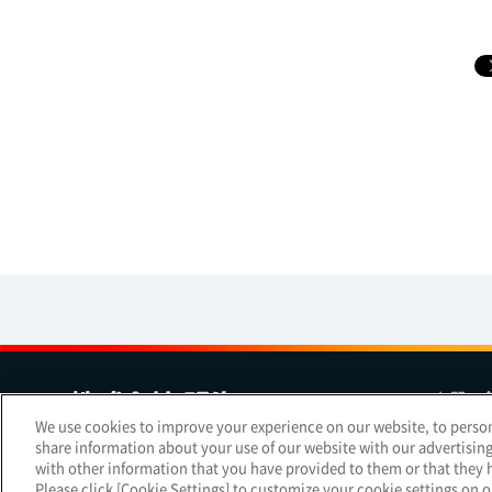
お問い
We use cookies to improve your experience on our website, to persona
share information about your use of our website with our advertisin
Copyright Meiji Co., Ltd. All Rights Reserved.
with other information that you have provided to them or that they h
Please click [Cookie Settings] to customize your cookie settings on 