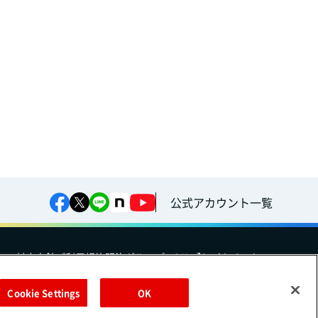
公式アカウント一覧
への対応方針
ご利用規約
明治グループのDX
Cookie Settings
Cookie Settings
OK
（
｜
）
Meiji Seika ファルマ株式会社
株式会社
EN
簡体