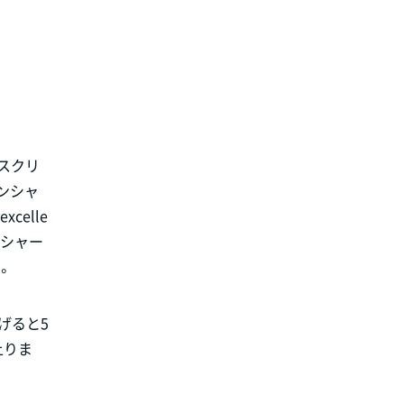
イスクリ
センシャ
elle
とシャー
。
げると5
上りま