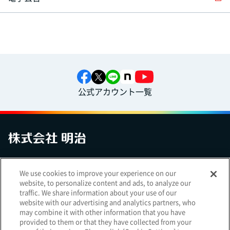
公式アカウント一覧
お問い合わせ
サイトマップ
個人情報保護について
電子公告
We use cookies to improve your experience on our
アクセシビリティへの対応方針
ご利用規約
明治グループのDX
website, to personalize content and ads, to analyze our
Cookie Settings
traffic. We share information about your use of our
website with our advertising and analytics partners, who
may combine it with other information that you have
provided to them or that they have collected from your