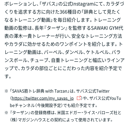
ボレーションし、「ザバス」の公式Instagramにて、カラダづ
くりを追求する方に向けた366種目の「辞典として見たく
なるトレーニング動画」を毎日紹介します。トレーニング
動画の監修は、長年『ターザン』を監修するSAWAKI GYM代
表の澤木一貴トレーナーが行い、安全なトレーニング方法
やカラダに効かせるためのワンポイントを紹介します。ト
レーニング動画は、バーベル、ダンベル、ケトルベル、バラ
ンスボール、チューブ、自重トレーニングと幅広いラインア
ップで、カラダの部位ごとにこだわった内容を紹介予定で
す。
※
「SAVAS筋トレ辞典 with Tarzan」は、サバス公式Twitter
（
https://twitter.com/my_savas_jp
）や、ザバス公式YouTu
beチャンネル（今後開設予定）でも紹介予定です。
※
『ターザン』の登録商標は、米国エドガー・ライス・バローズ社と
（株）マガジンハウスとの契約によって使用されています。