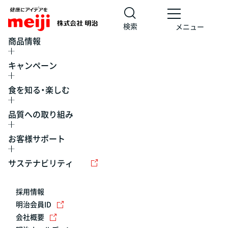
検索
メニュー
商品情報
キャンペーン
食を知る・楽しむ
品質への取り組み
お客様サポート
レシピ
食の栄養バランスチェック
チョコレート
工場見学
サステナビリティ
ヨーグルト
牛乳
食育
プレスリリース
アイス
採用情報
アレルギー
チーズ
キャンペーン
明治会員ID
会社概要
問い合わせ