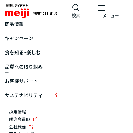
検索
メニュー
商品情報
キャンペーン
食を知る・楽しむ
品質への取り組み
お客様サポート
レシピ
食の栄養バランスチェック
チョコレート
工場見学
サステナビリティ
ヨーグルト
牛乳
食育
プレスリリース
アイス
採用情報
アレルギー
チーズ
キャンペーン
明治会員ID
会社概要
問い合わせ