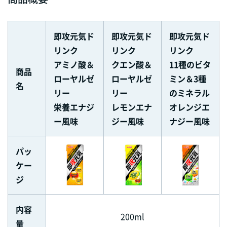
即攻元気ド
即攻元気ド
即攻元気ド
リンク
リンク
リンク
アミノ酸＆
クエン酸＆
11種のビタ
商品
ローヤルゼ
ローヤルゼ
ミン＆3種
名
リー
リー
のミネラル
栄養エナジ
レモンエナ
オレンジエ
ー風味
ジー風味
ナジー風味
パッ
ケー
ジ
内容
200ml
量