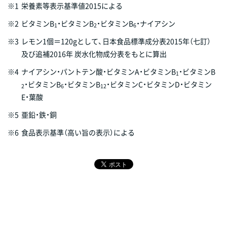
※1
栄養素等表示基準値2015による
※2
ビタミンB
・ビタミンB
・ビタミンB
・ナイアシン
1
2
6
※3
レモン1個＝120gとして、日本食品標準成分表2015年（七訂）
及び追補2016年 炭水化物成分表をもとに算出
※4
ナイアシン・パントテン酸・ビタミンA・ビタミンB
・ビタミンB
1
・ビタミンB
・ビタミンB
・ビタミンC・ビタミンD・ビタミン
2
6
12
E・葉酸
※5
亜鉛・鉄・銅
※6
食品表示基準（高い旨の表示）による