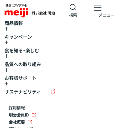
検索
メニュー
商品情報
キャンペーン
食を知る・楽しむ
品質への取り組み
お客様サポート
レシピ
食の栄養バランスチェック
チョコレート
工場見学
サステナビリティ
ヨーグルト
牛乳
食育
プレスリリース
アイス
採用情報
アレルギー
チーズ
キャンペーン
明治会員ID
会社概要
問い合わせ