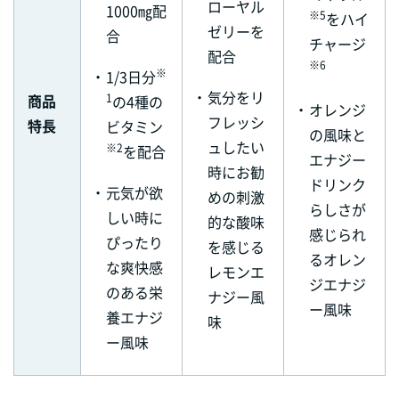
ローヤル
1000㎎配
※5
をハイ
ゼリーを
合
チャージ
配合
※6
※
・
1/3日分
・
気分をリ
商品
1
の4種の
・
オレンジ
フレッシ
特長
ビタミン
の風味と
ュしたい
※2
を配合
エナジー
時にお勧
ドリンク
・
元気が欲
めの刺激
らしさが
しい時に
的な酸味
感じられ
ぴったり
を感じる
るオレン
な爽快感
レモンエ
ジエナジ
のある栄
ナジー風
ー風味
養エナジ
味
ー風味