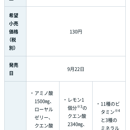
希望
小売
価格
130円
（税
別）
発売
9月22日
日
・
アミノ酸
・
レモン1
1500㎎、
・
11種のビ
※3
個分
の
ローヤル
※4
タミン
クエン酸
ゼリー、
と3種の
2340㎎、
クエン酸
ミネラル