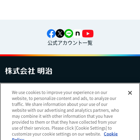
公式アカウント一覧
お問い合わせ
サイトマップ
個人情報保護について
電子公告
We use cookies to improve your experience on our
アクセシビリティへの対応方針
ご利用規約
明治グループのDX
website, to personalize content and ads, to analyze our
Cookie Settings
traffic. We share information about your use of our
website with our advertising and analytics partners, who
may combine it with other information that you have
provided to them or that they have collected from your
use of their services. Please click [Cookie Settings] to
（
｜
）
明治ホールディングス株式会社
EN
簡体
customize your cookie settings on our website.
Cookie
Meiji Seika ファルマ株式会社
Policy