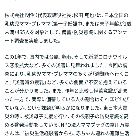
株式会社 明治（代表取締役社長：松田 克也）は、日本全国の
乳幼児ママ・プレママ（第一子妊娠中、または末子年齢が2歳
未満）465人を対象として、備蓄・防災意識に関するアンケ
ート調査を実施しました。
この1年で、国内では台風、豪雨、そして新型コロナウイル
ス感染拡大など、多くの災害に見舞われました。今回の調
査により、乳幼児ママ・プレママの多くが「避難所へ行くこ
と」「災害時の授乳」など、多くの側面で不安を抱えている
ことが分かりました。また、昨年と比較し備蓄意識が高ま
った一方で、実際に備蓄している人の割合はそれほど伸び
ていない、という課題が明らかになりました。東日本大震
災の時に被災母子支援を行い、その後親子の防災意識を高
める啓発活動をしている、NPO法人ママプラグの冨川万美
さんは、「被災生活経験者からも、赤ちゃん連れの避難生活