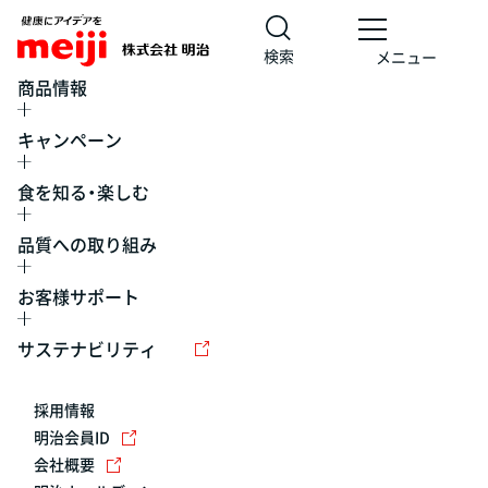
検索
メニュー
商品情報
キャンペーン
食を知る・楽しむ
品質への取り組み
お客様サポート
レシピ
食の栄養バランスチェック
チョコレート
工場見学
サステナビリティ
ヨーグルト
牛乳
食育
プレスリリース
アイス
採用情報
アレルギー
チーズ
キャンペーン
明治会員ID
会社概要
問い合わせ