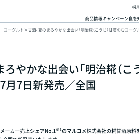
採
商品情報
キャンペーン
食を
ヨーグルト×甘酒、夏のまろやかな出会い「明治糀（こうじ）甘酒のむヨーグル
まろやかな出会い「明治糀（こ
7月7日新発売／全国
※1
メーカー売上シェアNo.1
のマルコメ株式会社の糀甘酒原料