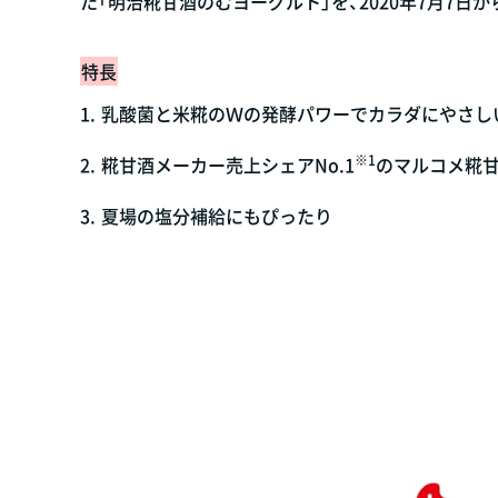
た「明治糀甘酒のむヨーグルト」を、2020年7月7日
特長
1.
乳酸菌と米糀のＷの発酵パワーでカラダにやさし
※1
2.
糀甘酒メーカー売上シェアNo.1
のマルコメ糀
3.
夏場の塩分補給にもぴったり