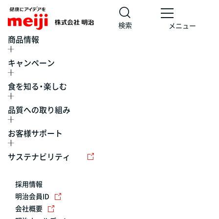
検索
メニュー
商品情報
キャンペーン
食を知る・楽しむ
品質への取り組み
お客様サポート
レシピ
食の栄養バランスチェック
チョコレート
工場見学
サステナビリティ
ヨーグルト
牛乳
食育
プレスリリース
アイス
採用情報
アレルギー
チーズ
キャンペーン
明治会員ID
会社概要
問い合わせ