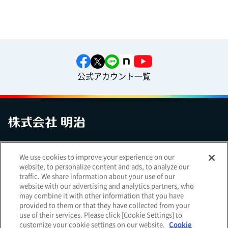
公式アカウント一覧
お問い合わせ
サイトマップ
個人情報保護について
電子公告
We use cookies to improve your experience on our
アクセシビリティへの対応方針
ご利用規約
明治グループのDX
website, to personalize content and ads, to analyze our
Cookie Settings
traffic. We share information about your use of our
website with our advertising and analytics partners, who
may combine it with other information that you have
provided to them or that they have collected from your
use of their services. Please click [Cookie Settings] to
（
｜
）
明治ホールディングス株式会社
EN
簡体
customize your cookie settings on our website.
Cookie