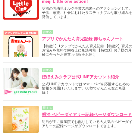
meiji Little one action!
明治の乳幼児ミルク事業の未来へのアクションとして、
子供、家族、社会にむけたサスティナブルな取り組みを
発信しています。
得する
アプリでかんたん育児記録 赤ちゃんノート
【特徴1】1タップでかんたん育児記録 【特徴2】育児の
お悩みを無料で栄養士に相談可能 【特徴3】お子様の月
齢に合ったお役立ち情報をお届け
得する
ほほえみクラブ公式LINEアカウント紹介
公式LINEアカウントではママ・パパを応援するための
情報をお届けいたします。60秒でかんたん友だち登
録！
得する
明治 ベビーダイアリー記録ページダウンロード
明治が主に病産院でお配りしている大人気のベビーダイ
アリーの記録ページがダウンロードできます。