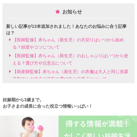
お知らせ
新しい記事が13本追加されました！あなたのお悩みに合う記事
は？
【医師監修】赤ちゃん（新生児）の爪切りはいつから始め
る？頻度やコツについて
【医師監修】赤ちゃん（新生児）のおしゃぶりはいつから使
える？選び方や注意点について
【助産師監修】赤ちゃん（新生児）の衣服は大人と同じ洗濯
洗剤でも大丈夫？洗剤の選び方や注意点について
【助産師監修】赤ちゃん（新生児）の吐き戻しの原因とは？
対処方法や注意点について
妊娠期から3歳まで。
【医師監修】赤ちゃん（新生児）の母乳のあげ方とは？授乳
お子さまの成長に合った役立つ情報いっぱい！
方法やポイントについて
【看護師監修】哺乳瓶の消毒はいつまで必要？煮沸・電子レ
ンジの違いも紹介
【医師監修】新生児の成長曲線とは？成長曲線を下回るとき