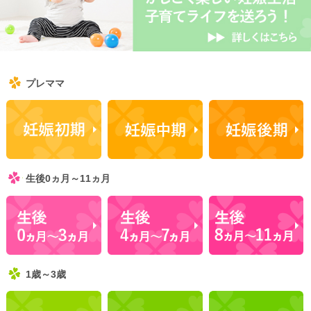
の対策について
【医師監修】赤ちゃん（新生児）が便秘？原因と家庭ででき
る解消方法、受診の目安について
【助産師監修】離乳食の進め方とは？月齢別・隔週のスケジ
プレママ
ュールやNG食材について
【助産師監修】離乳食はいつから始める？目安時期と月齢別
の離乳食の内容について
【医師監修】フォローアップミルクとは？母乳やミルクとの
違いについて
【看護師監修】フォローアップミルクはいつから始める？切
生後0ヵ月～11ヵ月
り替えの目安と必要性を解説
【看護師監修】フォローアップミルクはいつまで飲ませる？
タイミングの目安と注意点
1歳～3歳