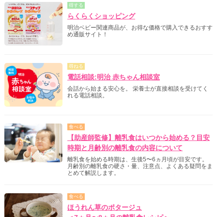
得する
らくらくショッピング
明治ベビー関連商品が、お得な価格で購入できるおすす
め通販サイト！
尋ねる
電話相談:明治 赤ちゃん相談室
会話から始まる安心を。 栄養士が直接相談を受けてく
れる電話相談。
食べる
【助産師監修】離乳食はいつから始める？目安
時期と月齢別の離乳食の内容について
離乳食を始める時期は、生後5〜6ヵ月頃が目安です。
月齢別の離乳食の硬さ・量、注意点、よくある疑問をま
とめて解説します。
食べる
ほうれん草のポタージュ