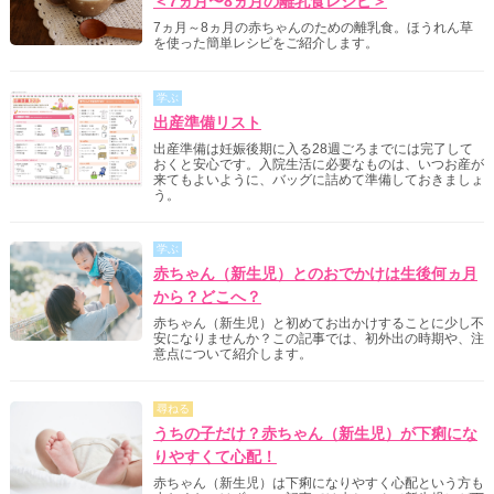
＜7ヵ月〜8ヵ月の離乳食レシピ＞
7ヵ月～8ヵ月の赤ちゃんのための離乳食。ほうれん草
を使った簡単レシピをご紹介します。
学ぶ
出産準備リスト
出産準備は妊娠後期に入る28週ごろまでには完了して
おくと安心です。入院生活に必要なものは、いつお産が
来てもよいように、バッグに詰めて準備しておきましょ
う。
学ぶ
赤ちゃん（新生児）とのおでかけは生後何ヵ月
から？どこへ？
赤ちゃん（新生児）と初めてお出かけすることに少し不
安になりませんか？この記事では、初外出の時期や、注
意点について紹介します。
尋ねる
うちの子だけ？赤ちゃん（新生児）が下痢にな
りやすくて心配！
赤ちゃん（新生児）は下痢になりやすく心配という方も