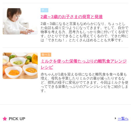
学ぶ
2歳～3歳のお子さまの発育と発達
2歳～3歳になると言葉もなめらかになり、ちょっとし
た会話も成り立つようになってきます。そして、自分で
物事を考える力、思考力もしっかり身に付いてくる頃で
す。ひとりでできることも増えてくるので、できた時に
は「できたね！」とたくさんほめることも大事です。
食べる
ミルクを使った栄養たっぷりの離乳食アレンジ
レシピ
赤ちゃんが1歳を迎える頃になると離乳食を食べる量も
増え、母乳を卒業したりミルクの量が減ったりするな
ど、授乳の様子に変化がでてきます。今回はミルクを使
ってできる栄養たっぷりのアレンジレシピをご紹介しま
す。
PICK UP
一覧へ