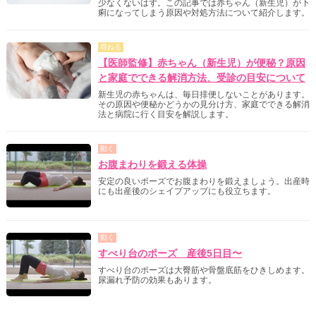
少なくないはず。この記事では赤ちゃん（新生児）が下
痢になってしまう原因や対処方法について紹介します。
尋ねる
【医師監修】赤ちゃん（新生児）が便秘？原因
と家庭でできる解消方法、受診の目安について
新生児の赤ちゃんは、毎日排便しないことがあります。
その原因や便秘かどうかの見分け方、家庭でできる解消
法と病院に行く目安を解説します。
動く
お腹まわりを鍛える体操
安定の良いポーズでお腹まわりを鍛えましょう。出産時
にも出産後のシェイプアップにも役立ちます。
動く
すべり台のポーズ 産後5日目〜
すべり台のポーズは大臀筋や骨盤底筋をひきしめます。
尿漏れ予防の効果もあります。