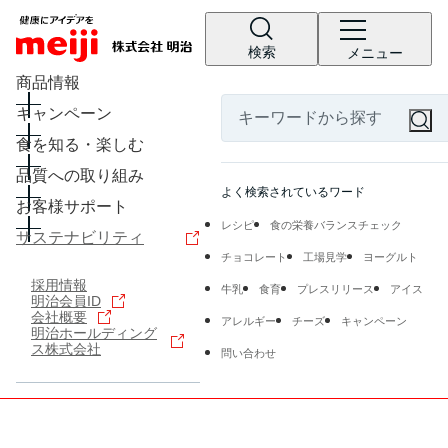
検索
メニュー
商品情報
キャンペーン
食を知る・楽しむ
品質への取り組み
よく検索されているワード
お客様サポート
レシピ
食の栄養バランスチェック
サステナビリティ
チョコレート
工場見学
ヨーグルト
採用情報
牛乳
食育
プレスリリース
アイス
明治会員ID
会社概要
アレルギー
チーズ
キャンペーン
明治ホールディング
ス株式会社
問い合わせ