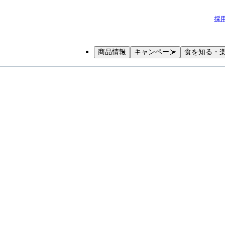
採
商品情報
キャンペーン
食を知る・
小学生
中高生
成人
シニア
教育機関の方
身近な食品であるヨーグルトを通じて
室
自然の恵み、仕事、国際理解について体験を交えながら
楽しく学べる出前授業を実施しています。