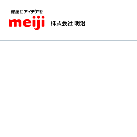
TOPページ
明治の食育 出前授業
ヨーグルト教