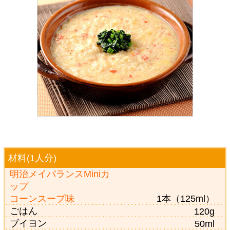
材料(1人分)
明治メイバランスMiniカ
ップ
コーンスープ味
1本（125ml）
ごはん
120g
ブイヨン
50ml