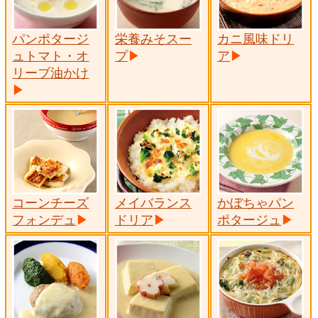
パンポタージ
栄養みそスー
カニ風味ドリ
ュトマト・オ
プ
ア
リーブ油かけ
コーンチーズ
メイバランス
かぼちゃパン
フォンデュ
ドリア
ポタージュ