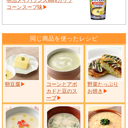
明治メイバランスMiniカップ
コーンスープ味
同じ商品を使ったレシピ
卵豆腐
コーンとアボ
野菜たっぷり
カドと豆のス
お焼き
ープ