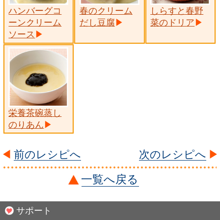
ハンバーグコ
春のクリーム
しらすと春野
ーンクリーム
だし豆腐
菜のドリア
ソース
栄養茶碗蒸し
のりあん
前のレシピへ
次のレシピへ
一覧へ戻る
サポート