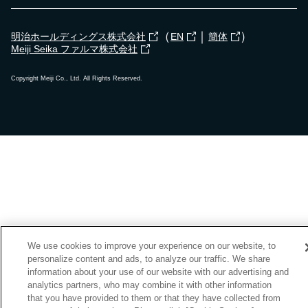
（
｜
）
明治ホールディングス株式会社
EN
簡体
Meiji Seika ファルマ株式会社
Copyright Meiji Co., Ltd. All Rights Reserved.
We use cookies to improve your experience on our website, to
personalize content and ads, to analyze our traffic. We share
information about your use of our website with our advertising and
analytics partners, who may combine it with other information
that you have provided to them or that they have collected from