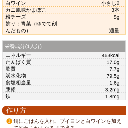
白ワイン
小さじ2
カニ風味かまぼこ
3本
粉チーズ
5g
飾り：青菜（ゆでて刻
んだもの）
適量
栄養成分(1人分)
エネルギー
463kcal
たんぱく質
17.0g
脂質
7.7g
炭水化物
79.5g
食塩相当量
1.6g
亜鉛
3.2mg
鉄
1.8mg
作り方
鍋にごはんを入れ、ブイヨンと白ワインを加え
てやわらかくなるまで煮る。