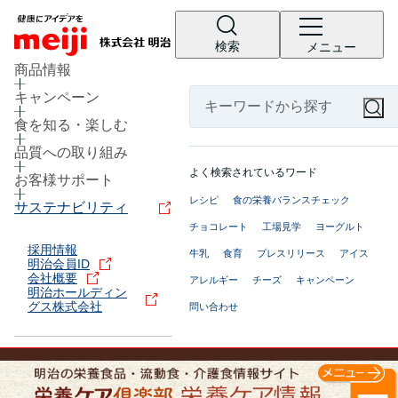
検索
メニュー
商品情報
キャンペーン
食を知る・楽しむ
品質への取り組み
よく検索されているワード
お客様サポート
レシピ
食の栄養バランスチェック
サステナビリティ
チョコレート
工場見学
ヨーグルト
採用情報
牛乳
食育
プレスリリース
アイス
明治会員ID
会社概要
アレルギー
チーズ
キャンペーン
明治ホールディン
グス株式会社
問い合わせ