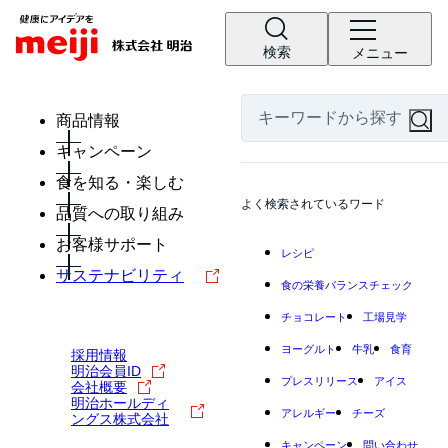
検索
メニュー
商品情報
キャンペーン
食を知る・楽しむ
よく検索されているワード
品質への取り組み
お客様サポート
レシピ
サステナビリティ
食の栄養バランスチェック
チョコレート
工場見学
ヨーグルト
牛乳
食育
採用情報
明治会員ID
プレスリリース
アイス
会社概要
明治ホールディ
アレルギー
チーズ
ングス株式会社
キャンペーン
問い合わせ