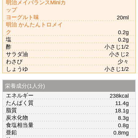
明治メイバランスMiniカ
ップ
ヨーグルト味
20ml
明治 かんたんトロメイ
ク
0.2g
塩
0.2g
酢
小さじ1/2
サラダ油
小さじ2
わさび
少々
しょうゆ
小さじ1/2
栄養成分(1人分)
エネルギー
238kcal
たんぱく質
11.4g
脂質
18.1g
炭水化物
8.3g
食塩相当量
0.8g
亜鉛
0.8mg