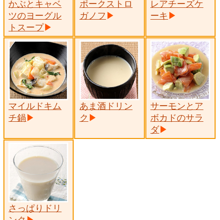
かぶとキャベ
ポークストロ
レアチーズケ
ツのヨーグル
ガノフ
ーキ
トスープ
マイルドキム
あま酒ドリン
サーモンとア
チ鍋
ク
ボカドのサラ
ダ
さっぱりドリ
ンク