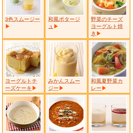
3色スムージー
和風ポタージ
野菜のチーズ
ュ
ヨーグルト焼
き
ヨーグルトチ
みかんスムー
和風夏野菜カ
ーズケーキ
ジー
レー