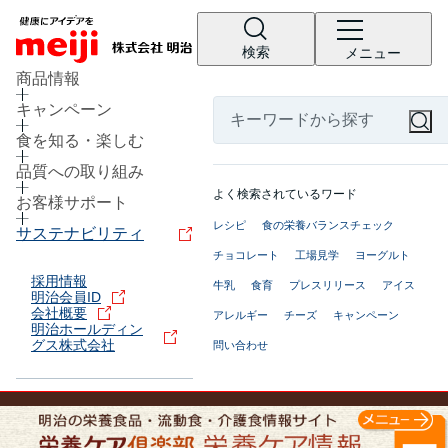
検索
メニュー
商品情報
キャンペーン
食を知る・楽しむ
品質への取り組み
よく検索されているワード
お客様サポート
レシピ
食の栄養バランスチェック
サステナビリティ
チョコレート
工場見学
ヨーグルト
採用情報
牛乳
食育
プレスリリース
アイス
明治会員ID
会社概要
アレルギー
チーズ
キャンペーン
明治ホールディン
グス株式会社
問い合わせ