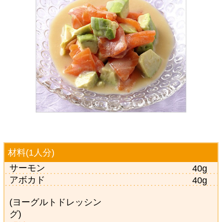
材料(1人分)
サーモン
40g
アボカド
40g
(ヨーグルトドレッシン
グ)