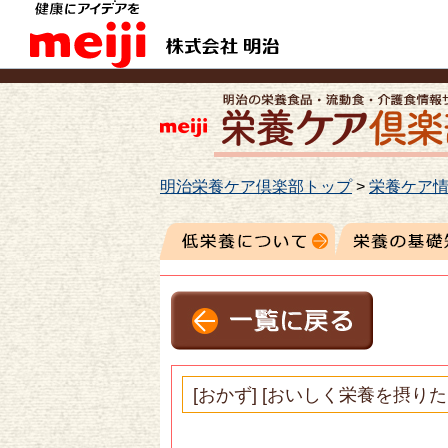
明治栄養ケア倶楽部トップ
>
栄養ケア情
[おかず] [おいしく栄養を摂りた