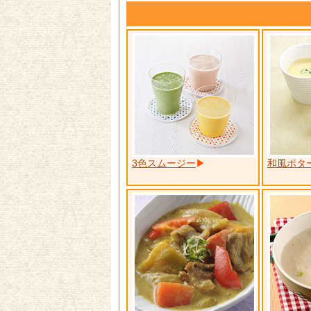
3色スムージー
和風ポタ