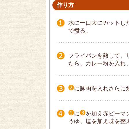
作り方
水に一口大にカットし
で煮る。
フライパンを熱して、
たら、カレー粉を入れ
に豚肉を入れさらに
に
を加え赤ピーマ
うゆ、塩を加え味を整