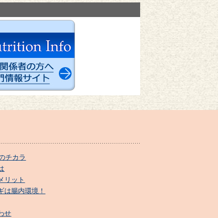
のチカラ
は
メリット
ギは腸内環境！
わせ