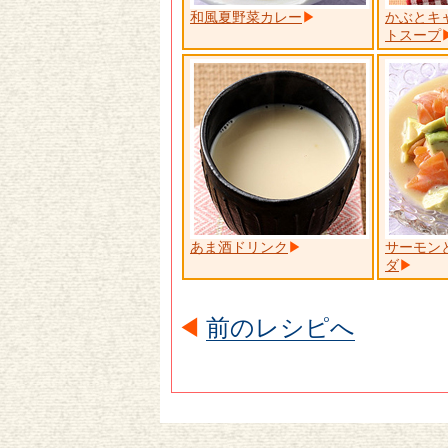
和風夏野菜カレー
かぶとキ
トスープ
あま酒ドリンク
サーモン
ダ
前のレシピへ