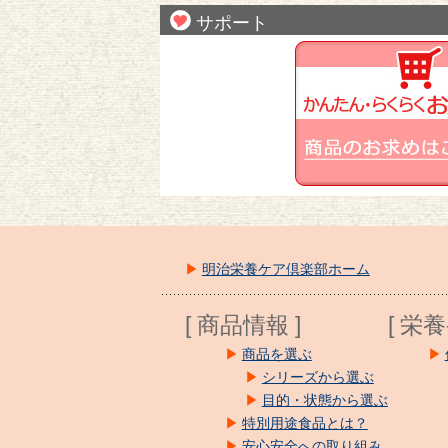
サポート
明治栄養ケア倶楽部ホーム
[ 商品情報 ]
[ 栄
商品を選ぶ
シリーズから選ぶ
目的・状態から選ぶ
特別用途食品とは？
安心安全への取り組み