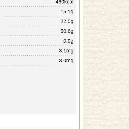
460kcal
15.1g
22.5g
50.6g
0.9g
3.1mg
3.0mg