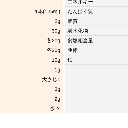
エネルギー
1本(125ml)
たんぱく質
2g
脂質
30g
炭水化物
各20g
食塩相当量
各30g
亜鉛
10g
鉄
1g
大さじ1
3g
2g
少々