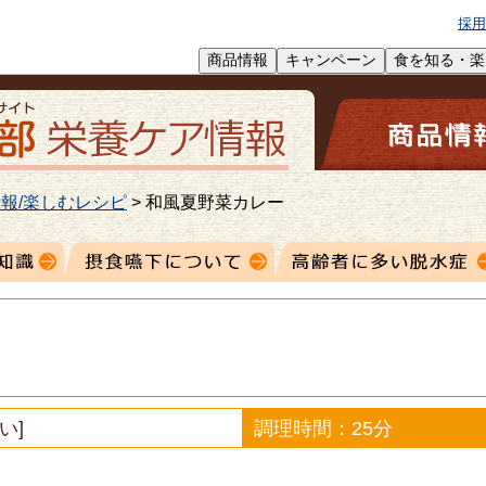
採用
商品情報
キャンペーン
食を知る・楽
報/楽しむレシピ
>
和風夏野菜カレー
い]
調理時間：25分