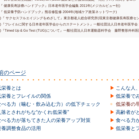
)『 健康長寿診療ハンドブック』日本老年医学会編集 2011年(メジカルビュー社)
)『 低栄養予防ハンドブック』熊谷修監修 2004年(地域ケア政策ネットワーク)
0)『 サクセスフルエイジングをめざして』東京都老人総合研究所(現東京都健康長寿医療センタ
1)『フレイルに関する日本老年医学会からのステートメント』一般社団法人日本老年医学会 2
2)『Timed Up & Go Test (TUG)について』一般社団法人日本運動器科学会 藤野整形外
前のページ
低栄養とは
こんな人
低栄養とフレイルの関係
低栄養で
食べる力（噛む・飲み込む力）の低下チェック
低栄養の
見落とされがちな“かくれ低栄養”
高齢者が
食べる力が落ちてきた人の栄養アップ対策
食べる力
栄養調整食品の活用
低栄養と