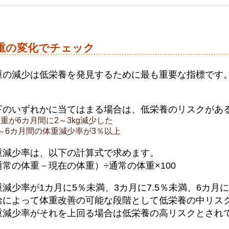
重の変化でチェック
重の減少は低栄養を発見するために最も重要な指標です
。
下のいずれかに当てはまる場合は、低栄養のリスクがあ
重が6カ月間に2～3kg減少した
～6カ月間の体重減少率が3％以上
重減少率は、以下の計算式で求めます。
通常の体重－現在の体重）÷通常の体重×100
重減少率が1カ月に5％未満、3カ月に7.5％未満、6カ月
給によって体重改善の可能な段階として低栄養の中リス
重減少率がそれを上回る場合は低栄養の高リスクとされ