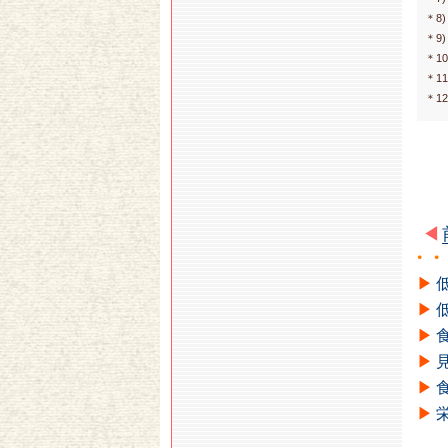
＊8
＊9
＊1
＊1
＊1