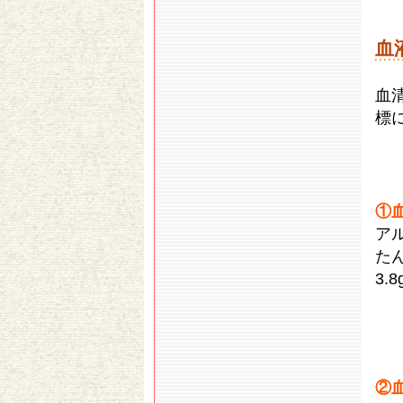
血
血
標
①
ア
た
3.
②