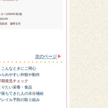
ー)2005年第2版
014年
科医院院長 藤野圭司
次のページ
、こんなときにご用心
みられやすい外観や動作
早期発見チェック
とりたい栄養・食品
が落ちてきた人の水分補給
フレイル予防の取り組み