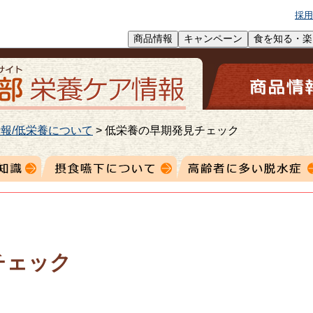
採用
商品情報
キャンペーン
食を知る・楽
報/低栄養について
>
低栄養の早期発見チェック
チェック