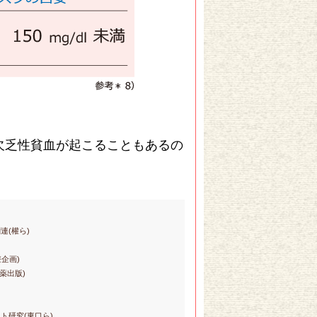
欠乏性貧血が起こることもあるの
連(權ら)
企画)
歯薬出版)
ート研究(東口ら)