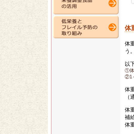
体
体
う
以
①体
②1
体
（
体
補
体