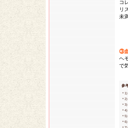
コ
リス
未
③
ヘ
で
参
＊1
＊2
＊3
＊4
＊5
＊6
＊7