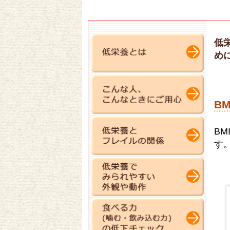
低
め
B
B
す