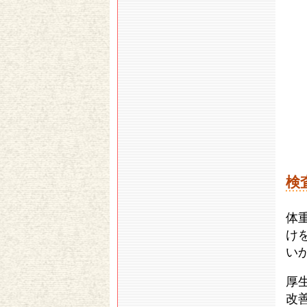
検
体
け
い
厚
改