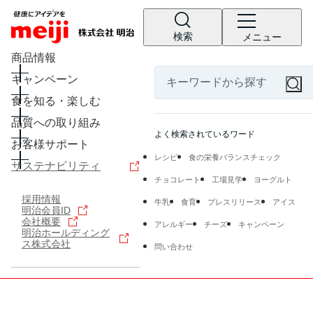
検索
メニュー
商品情報
キャンペーン
食を知る・楽しむ
品質への取り組み
よく検索されているワード
お客様サポート
レシピ
食の栄養バランスチェック
サステナビリティ
チョコレート
工場見学
ヨーグルト
採用情報
牛乳
食育
プレスリリース
アイス
明治会員ID
会社概要
アレルギー
チーズ
キャンペーン
明治ホールディング
ス株式会社
問い合わせ