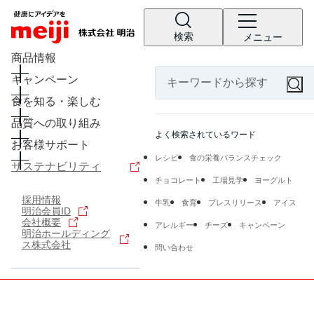
検索
メニュー
商品情報
キャンペーン
食を知る・楽しむ
品質への取り組み
よく検索されているワード
お客様サポート
レシピ
食の栄養バランスチェック
サステナビリティ
チョコレート
工場見学
ヨーグルト
採用情報
牛乳
食育
プレスリリース
アイス
明治会員ID
会社概要
アレルギー
チーズ
キャンペーン
明治ホールディング
ス株式会社
問い合わせ