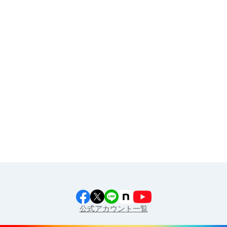
その他
イラスト素材集
食育カレンダー
工場見学に行こう！
江上料理学院 明治料理講習会
公式アカウント一覧