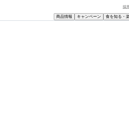
採
商品情報
キャンペーン
食を知る・
小学生
中高生
成人
シニア
教育機関の方
ヨーグルトの春色キャロットラペ
色キャロットラペ
甘いヨーグルトドレッシングの春色サラダ♪