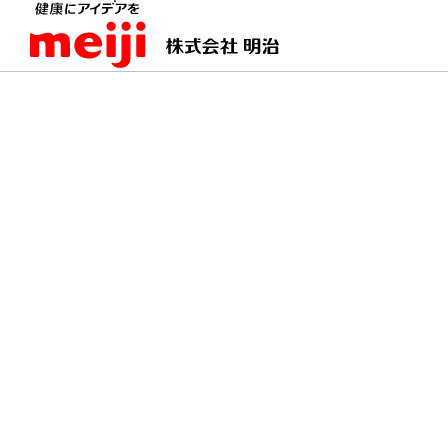
TOPページ
明治の食育 おすすめレシピ
水切り
水切りヨーグルトの春
テーブルに彩りを添える、ほんのり