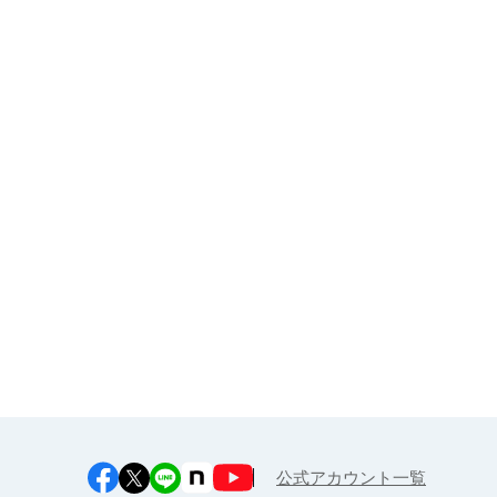
大人・企業様（健康経営サポー
ト）向け
お申し込み
江上料理学院 明治料理講習会
公式アカウント一覧